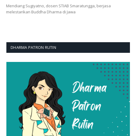
Mendiang Sugiyatno, dosen STIAB Smaratungga, berjasa
melestarikan Buddha Dharma di Jawa
DHARMA PATRON RUTIN