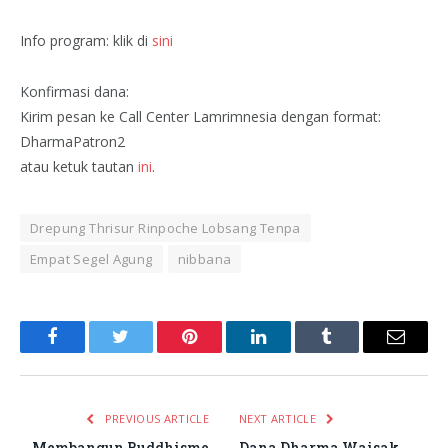
Info program: klik di
sini
Konfirmasi dana:
Kirim pesan ke Call Center Lamrimnesia dengan format:
DharmaPatron2
atau ketuk tautan
ini
.
Drepung Thrisur Rinpoche Lobsang Tenpa
Empat Segel Agung
nibbana
Facebook
Twitter
Pinterest
LinkedIn
Tumblr
Email
PREVIOUS ARTICLE
NEXT ARTICLE
Membangun Buddhisme
Dana Dharma Waisak