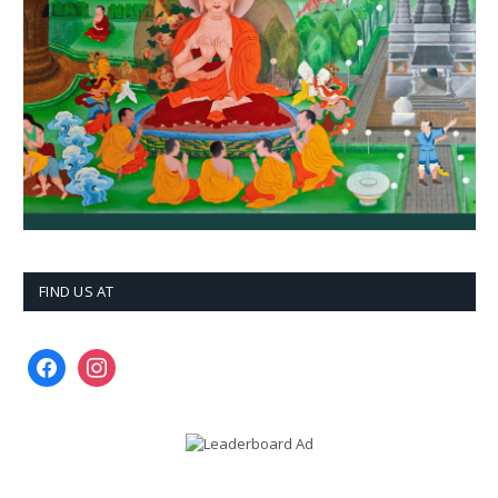
FIND US AT
facebook
instagram