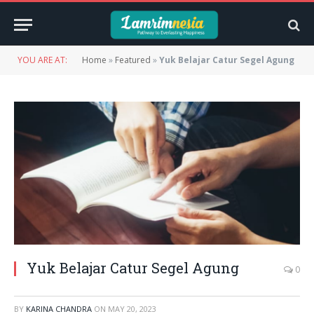
YOU ARE AT:
Home
»
Featured
»
Yuk Belajar Catur Segel Agung
Yuk Belajar Catur Segel Agung
0
BY
KARINA CHANDRA
ON
MAY 20, 2023