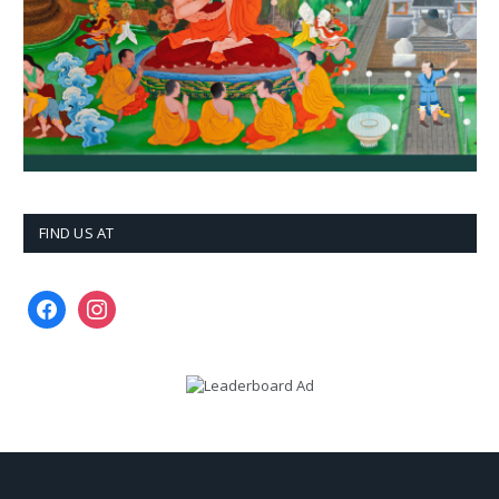
FIND US AT
facebook
instagram