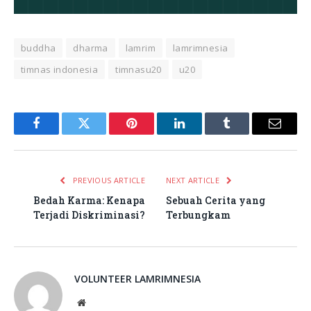
buddha
dharma
lamrim
lamrimnesia
timnas indonesia
timnasu20
u20
Facebook
Twitter
Pinterest
LinkedIn
Tumblr
Email
PREVIOUS ARTICLE
NEXT ARTICLE
Bedah Karma: Kenapa
Sebuah Cerita yang
Terjadi Diskriminasi?
Terbungkam
VOLUNTEER LAMRIMNESIA
Website