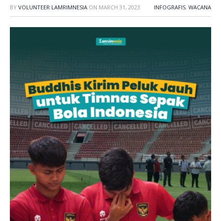
BY
VOLUNTEER LAMRIMNESIA
ON
MARCH 31, 2023
INFOGRAFIS
,
WACANA