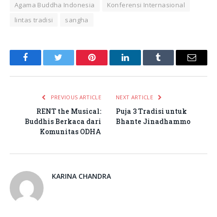
Agama Buddha Indonesia
Konferensi Internasional
lintas tradisi
sangha
Facebook
Twitter
Pinterest
LinkedIn
Tumblr
Email
PREVIOUS ARTICLE
NEXT ARTICLE
RENT the Musical:
Puja 3 Tradisi untuk
Buddhis Berkaca dari
Bhante Jinadhammo
Komunitas ODHA
KARINA CHANDRA