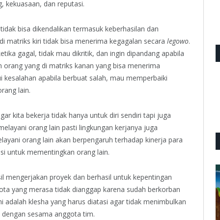
 kekuasaan, dan reputasi.
idak bisa dikendalikan termasuk keberhasilan dan
i matriks kiri tidak bisa menerima kegagalan secara
legowo
.
ika gagal, tidak mau dikritik, dan ingin dipandang apabila
n orang yang di matriks kanan yang bisa menerima
 kesalahan apabila berbuat salah, mau memperbaiki
orang lain.
 kita bekerja tidak hanya untuk diri sendiri tapi juga
layani orang lain pasti lingkungan kerjanya juga
yani orang lain akan berpengaruh terhadap kinerja para
irasi untuk mementingkan orang lain.
sil mengerjakan proyek dan berhasil untuk kepentingan
ota yang merasa tidak dianggap karena sudah berkorban
ni adalah klesha yang harus diatasi agar tidak menimbulkan
k dengan sesama anggota tim.