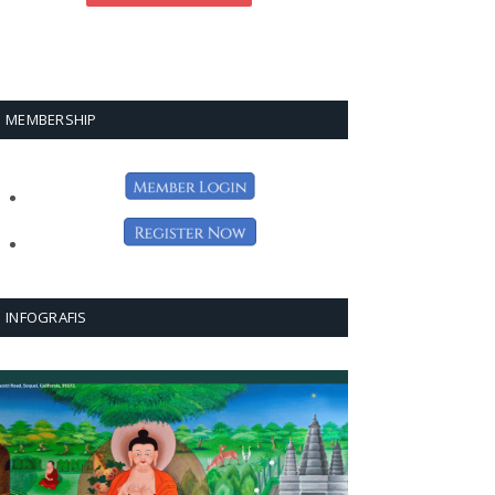
MEMBERSHIP
INFOGRAFIS