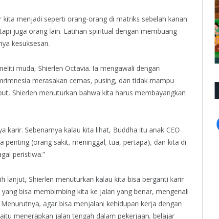
 kita menjadi seperti orang-orang di matriks sebelah kanan
, tapi juga orang lain. Latihan spiritual dengan membuang
nya kesuksesan.
liti muda, Shierlen Octavia. Ia mengawali dengan
mrimnesia merasakan cemas, pusing, dan tidak mampu
ebut, Shierlen menuturkan bahwa kita harus membayangkan
a karir. Sebenarnya kalau kita lihat, Buddha itu anak CEO
wa penting (orang sakit, meninggal, tua, pertapa), dan kita di
ai peristiwa.”
h lanjut, Shierlen menuturkan kalau kita bisa berganti karir
yang bisa membimbing kita ke jalan yang benar, mengenali
ih. Menurutnya, agar bisa menjalani kehidupan kerja dengan
 yaitu menerapkan jalan tengah dalam pekerjaan, belajar