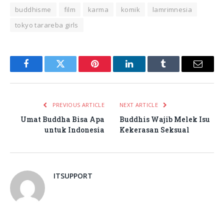
buddhisme
film
karma
komik
lamrimnesia
tokyo tarareba girls
Facebook
Twitter
Pinterest
LinkedIn
Tumblr
Email
PREVIOUS ARTICLE
NEXT ARTICLE
Umat Buddha Bisa Apa
Buddhis Wajib Melek Isu
untuk Indonesia
Kekerasan Seksual
ITSUPPORT