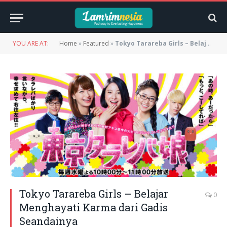
YOU ARE AT:
Home
»
Featured
»
Tokyo Tarareba Girls – Belajar Menghayati Karma dari Gadis Seandainya
Tokyo Tarareba Girls – Belajar
0
Menghayati Karma dari Gadis
Seandainya