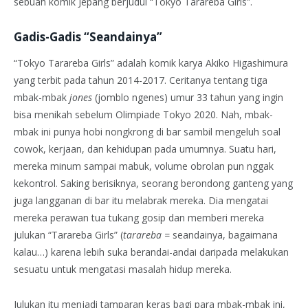
sebuah komik Jepang berjudul “Tokyo Tarareba Girls”.
Gadis-Gadis “Seandainya”
“Tokyo Tarareba Girls” adalah komik karya Akiko Higashimura
yang terbit pada tahun 2014-2017. Ceritanya tentang tiga
mbak-mbak
jones
(jomblo ngenes) umur 33 tahun yang ingin
bisa menikah sebelum Olimpiade Tokyo 2020. Nah, mbak-
mbak ini punya hobi nongkrong di bar sambil mengeluh soal
cowok, kerjaan, dan kehidupan pada umumnya. Suatu hari,
mereka minum sampai mabuk, volume obrolan pun nggak
kekontrol. Saking berisiknya, seorang berondong ganteng yang
juga langganan di bar itu melabrak mereka. Dia mengatai
mereka perawan tua tukang gosip dan memberi mereka
julukan “Tarareba Girls” (
tarareba =
seandainya, bagaimana
kalau…) karena lebih suka berandai-andai daripada melakukan
sesuatu untuk mengatasi masalah hidup mereka.
Julukan itu menjadi tamparan keras bagi para mbak-mbak ini,