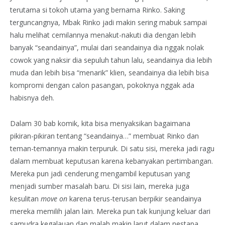
terutama si tokoh utama yang bernama Rinko. Saking
terguncangnya, Mbak Rinko jadi makin sering mabuk sampai
halu melihat cemilannya menakut-nakuti dia dengan lebih
banyak “seandainya”, mulai dari seandainya dia nggak nolak
cowok yang naksir dia sepuluh tahun lalu, seandainya dia lebih
muda dan lebih bisa “menarik” klien, seandainya dia lebih bisa
kompromi dengan calon pasangan, pokoknya nggak ada
habisnya deh.
Dalam 30 bab komik, kita bisa menyaksikan bagaimana
pikiran-pikiran tentang “seandainya…” membuat Rinko dan
teman-temannya makin terpuruk. Di satu sisi, mereka jadi ragu
dalam membuat keputusan karena kebanyakan pertimbangan.
Mereka pun jadi cenderung mengambil keputusan yang
menjadi sumber masalah baru. Di sisi lain, mereka juga
kesulitan
move on
karena terus-terusan berpikir seandainya
mereka memilih jalan lain. Mereka pun tak kunjung keluar dari
samudra kegalauan dan malah makin larut dalam nestapa.