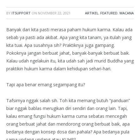
BY
ITSUPPORT
ON
NOVEMBER 22, 2021
ARTIKEL
,
FEATURED
,
WACANA
Banyak dari kita pasti merasa paham hukum karma. Kalau ada
sebab ya pasti ada akibat. Apa yang kita tanam, ya itulah yang
kita tuai. Apa susahnya sih? Praktiknya juga gampang.
Pokoknya jangan berbuat jahat, banyak-banyak berbuat baik.
Kalau udah ngelakuin itu, kita udah sah jadi murid Buddha yang
praktikin hukum karma dalam kehidupan sehari-hari.
Tapi apa benar emang segampang itu?
Tafsirnya nggak salah sih. Toh kita memang butuh “panduan”
biar nggak bablas merugikan diri sendiri dan orang lain. Tapi,
kalau emang fungsi hukum karma cuma sebatas mencegah
orang berbuat jahat dan mendorong orang berbuat baik, apa
bedanya dengan konsep dosa dan pahala? Apa bedanya pula
sama undang-undang atau KUHP?