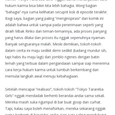
hukum karma bisa bikin kita lebih bahagia.
Wong
bagian
“bahagia”-nya cuma kelihatan secuprit kok di episode terakhir.
Bagi saya, bagian yang paling “menginspirasi” dari komik ini
adalah bahwa untuk sampai pada penerimaan seperti yang
diraih Mbak Rinko dan teman-temannya, ada proses panjang
yang harus dilalui dan proses itu nggak sepenuhnya nyaman.
Banyak sengsaranya malah. Meski demikian, tokoh-tokoh
dalam cerita ini maju sedikit demi sedikit (kadang mundur sih,
tapi habis itu maju lagi) dari jomblo ngenes dengan batin
lemah yang terbuai dalam pengandaian sampai siap menerima
cara kerja hukum karma untuk tumbuh berkembang dan
memulai langkah awal menuju kebahagiaan.
Setelah mencapai “realisasi”, tokoh-tokoh “Tokyo Tarareba
Girls” nggak mendadak berhenti berandai-andai sama sekali.
Mereka masih suka ngumpul di bar buat gosip dan curhat.
Tapi, kalau saya boleh menafsirkan, mereka sekarang nggak
cuma berhenti di berandai-andai, tapi juga saling mendukung