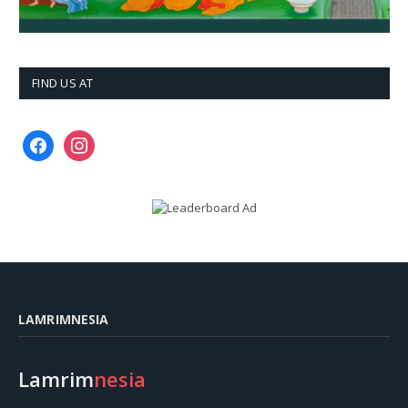
FIND US AT
facebook
instagram
LAMRIMNESIA
Lamrim
nesia