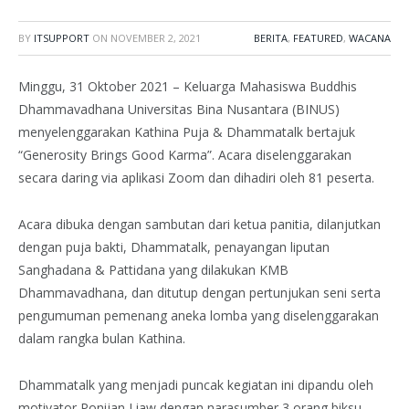
BY
ITSUPPORT
ON
NOVEMBER 2, 2021
BERITA
,
FEATURED
,
WACANA
Minggu, 31 Oktober 2021 – Keluarga Mahasiswa Buddhis
Dhammavadhana Universitas Bina Nusantara (BINUS)
menyelenggarakan Kathina Puja & Dhammatalk bertajuk
“Generosity Brings Good Karma”. Acara diselenggarakan
secara daring via aplikasi Zoom dan dihadiri oleh 81 peserta.
Acara dibuka dengan sambutan dari ketua panitia, dilanjutkan
dengan puja bakti, Dhammatalk, penayangan liputan
Sanghadana & Pattidana yang dilakukan KMB
Dhammavadhana, dan ditutup dengan pertunjukan seni serta
pengumuman pemenang aneka lomba yang diselenggarakan
dalam rangka bulan Kathina.
Dhammatalk yang menjadi puncak kegiatan ini dipandu oleh
motivator Ponijan Liaw dengan narasumber 3 orang biksu