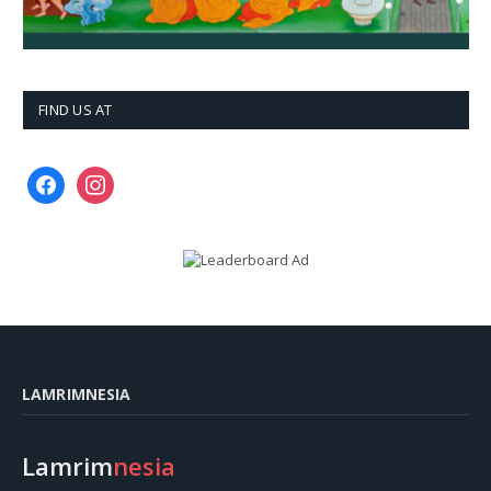
FIND US AT
facebook
instagram
LAMRIMNESIA
Lamrim
nesia