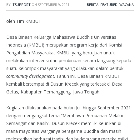
BY
ITSUPPORT
ON
SEPTEMBER 9, 2021
BERITA
,
FEATURED
,
WACANA
oleh Tim KMBUI
Desa Binaan Keluarga Mahasiswa Buddhis Universitas
Indonesia (KMBUI) merupakan program kerja dari Komisi
Pengabdian Masyarakat KMBUI yang bertujuan untuk
melakukan intervensi dan pembinaan secara langsung kepada
suatu kelompok masyarakat yang dilakukan dalam bentuk
community development
. Tahun ini, Desa Binaan KMBUI
kembali bertempat di Dusun Krecek yang terletak di Desa
Getas, Kabupaten Temanggung, Jawa Tengah.
Kegiatan dilaksanakan pada bulan Juli hingga September 2021
dengan mengangkat tema “Membawa Perubahan Melalui
Semangat dan Kasih”. Dusun Krecek memiliki keunikan di
mana mayoritas warganya beragama Buddha dan masih
melestarikan berbagai tradisi dan budaya yang mereka miliki,