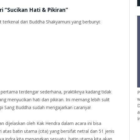
i “Sucikan Hati & Pikiran”
 terkenal dari Buddha Shakyamuni yang berbunyi:
pertama terdengar sederhana, praktiknya kadang tidak
P
w
ang menyucikan hati dan pikiran. Ini memang lebih sulit
D
tapi Sang Buddha sudah mengajarkan caranya!
a
I
an dijelaskan oleh Kak Hendra dalam acara ini bisa
atas batin utama (cita) yang bersifat netral dan 51 jenis
ika indra kita menangkap sesuatu, batin utama kita akan