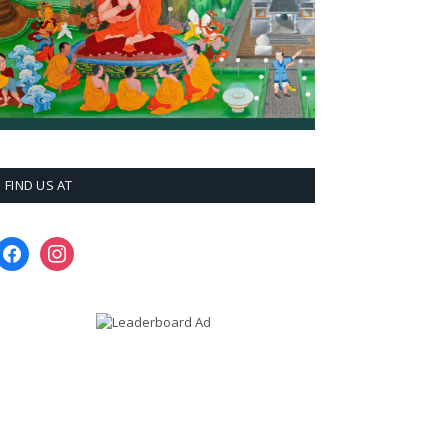
FIND US AT
facebook
instagram