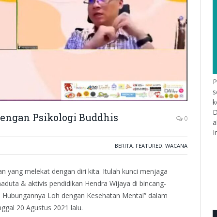
P
s
k
D
dengan Psikologi Buddhis
0
a
I
BERITA
,
FEATURED
,
WACANA
ian yang melekat dengan diri kita. Itulah kunci menjaga
duta & aktivis pendidikan Hendra Wijaya di bincang-
Ada Hubungannya Loh dengan Kesehatan Mental” dalam
gal 20 Agustus 2021 lalu.