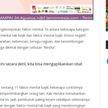
gelompokan faktor mental. Di antara beberapa kategori
 mental tak bajik dan faktor mental bajik. Emosi negatif
marahan, kebencian, keragu-raguan, dan kesombongan
uga dikenal dengan sebutan “klesha”.
ni secara detil, kita bisa mengaplikasikan obat
s tentang 11 faktor mental bajik; beberapa contohnya
n mempertimbangkan orang lain. Kak Hendra menekankan
al ini. Jadi, pembunuh paling kejam sekalipun sebenarnya
kuat dengan faktor mental tak bajik yang mendorongnya