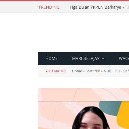
TRENDING
Tiga Bulan YPPLN Berkarya – T
HOME
MARI BELAJAR
WAC
YOU ARE AT:
Home
»
Featured
»
NDBF 3.0 – Se