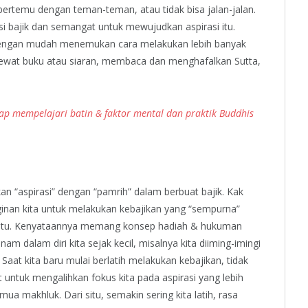
 bertemu dengan teman-teman, atau tidak bisa jalan-jalan.
si bajik dan semangat untuk mewujudkan aspirasi itu.
sti dengan mudah menemukan cara melakukan lebih banyak
 lewat buku atau siaran, membaca dan menghafalkan Sutta,
p mempelajari batin & faktor mental dan praktik Buddhis
 “aspirasi” dengan “pamrih” dalam berbuat bajik. Kak
nan kita untuk melakukan kebajikan yang “sempurna”
n itu. Kenyataannya memang konsep hadiah & hukuman
m dalam diri kita sejak kecil, misalnya kita diiming-imingi
Saat kita baru mulai berlatih melakukan kebajikan, tidak
 untuk mengalihkan fokus kita pada aspirasi yang lebih
a makhluk. Dari situ, semakin sering kita latih, rasa