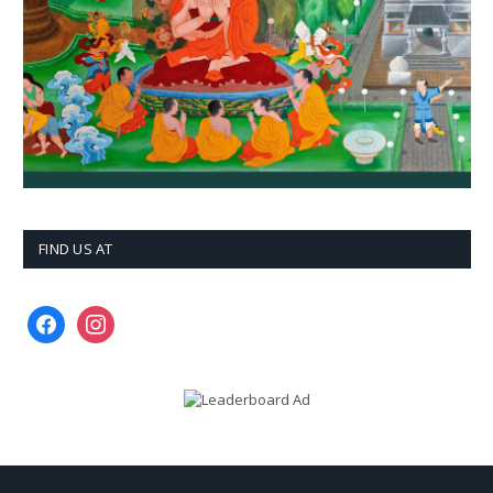
FIND US AT
facebook
instagram