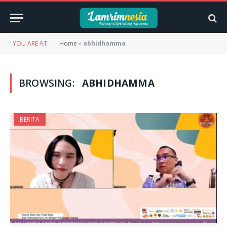
YOU ARE AT:
Home
»
abhidhamma
BROWSING:
ABHIDHAMMA
BERITA