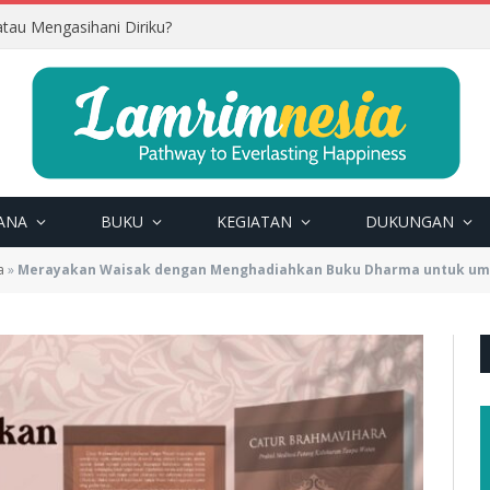
tau Mengasihani Diriku?
ANA
BUKU
KEGIATAN
DUKUNGAN
a
»
Merayakan Waisak dengan Menghadiahkan Buku Dharma untuk uma