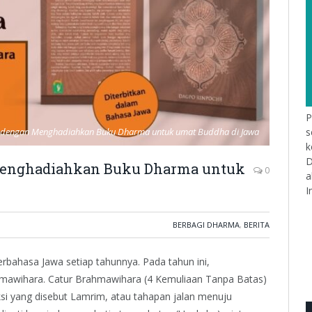
P
s
 dengan Menghadiahkan Buku Dharma untuk umat Buddha di Jawa
k
D
enghadiahkan Buku Dharma untuk
0
a
I
BERBAGI DHARMA
,
BERITA
ahasa Jawa setiap tahunnya. Pada tahun ini,
mawihara. Catur Brahmawihara (4 Kemuliaan Tanpa Batas)
si yang disebut Lamrim, atau tahapan jalan menuju