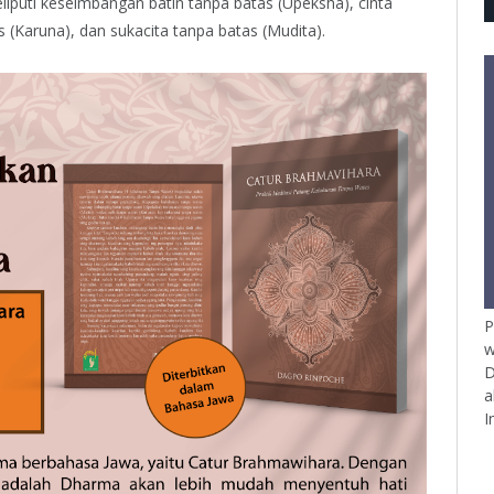
puti keseimbangan batin tanpa batas (Upeksha), cinta
as (Karuna), dan sukacita tanpa batas (Mudita).
P
w
D
a
I