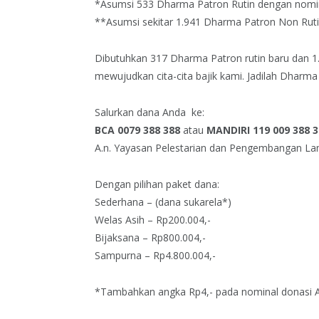
*Asumsi 533 Dharma Patron Rutin dengan nomina
**Asumsi sekitar 1.941 Dharma Patron Non Ruti
Dibutuhkan 317 Dharma Patron rutin baru dan 1.
mewujudkan cita-cita bajik kami. Jadilah Dharm
Salurkan dana Anda ke:
BCA 0079 388 388
atau
MANDIRI 119 009 388 3
A.n. Yayasan Pelestarian dan Pengembangan L
Dengan pilihan paket dana:
Sederhana – (dana sukarela*)
Welas Asih – Rp200.004,-
Bijaksana – Rp800.004,-
Sampurna – Rp4.800.004,-
*Tambahkan angka Rp4,- pada nominal donasi 