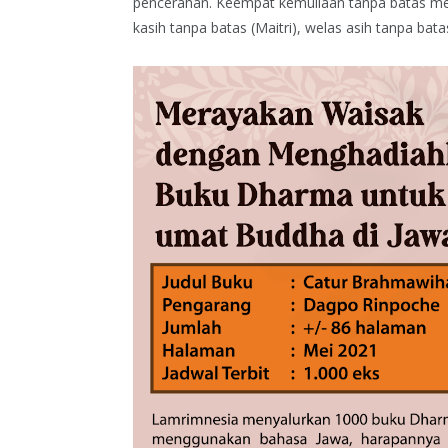
pencerahan. Keempat kemuliaan tanpa batas meli
kasih tanpa batas (Maitri), welas asih tanpa bat