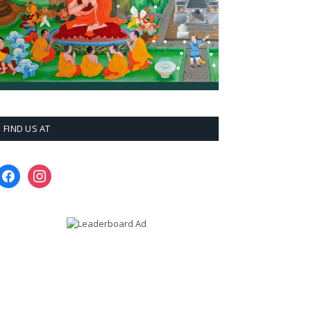
FIND US AT
facebook
instagram