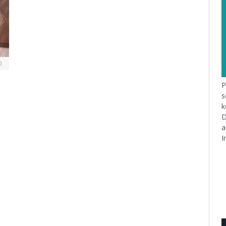
0
P
s
k
D
a
I