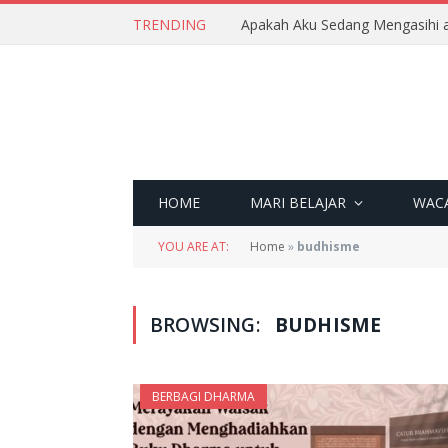
TRENDING
Apakah Aku Sedang Mengasihi a
HOME
MARI BELAJAR
WAC
YOU ARE AT:
Home
»
budhisme
BROWSING:
BUDHISME
BERBAGI DHARMA