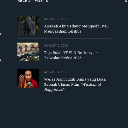
RECENT POSTS
S
AUGUST 7, 2026
Apakah Aku Sedang Mengasihi atau
Mengasihani Diriku?
m
AUGUST 6, 2026
Tiga Bulan YPPLN Berkarya –
Triwulan Kedua 2026
a
AUGUST 4, 2026
Welas Asih untuk Dunia yang Luka,
Sebuah Ulasan Film
“Wisdom of
Happiness”