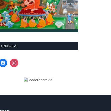
FIND US AT
facebook
instagram