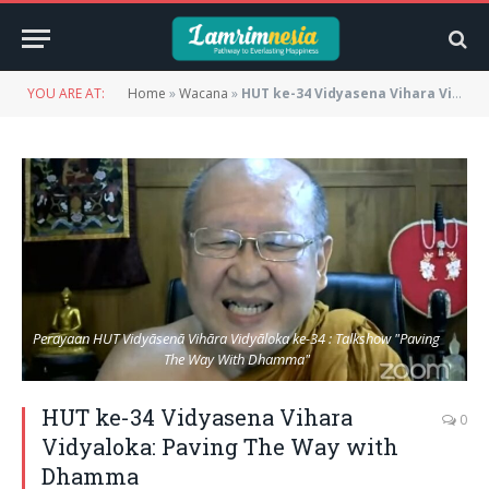
YOU ARE AT:
Home
»
Wacana
»
HUT ke-34 Vidyasena Vihara Vidyaloka: Paving The Way with Dhamma
Perayaan HUT Vidyāsenā Vihāra Vidyāloka ke-34 : Talkshow "Paving
The Way With Dhamma"
HUT ke-34 Vidyasena Vihara
0
Vidyaloka: Paving The Way with
Dhamma