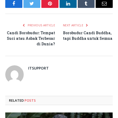
Facebook
Twitter
Pinterest
LinkedIn
Tumblr
Email
PREVIOUS ARTICLE
NEXT ARTICLE
Candi Borobudur: Tempat
Borobudur Candi Buddha,
Suci atau Asbak Terbesar
tapi Buddha untuk Semua
di Dunia?
ITSUPPORT
RELATED
POSTS