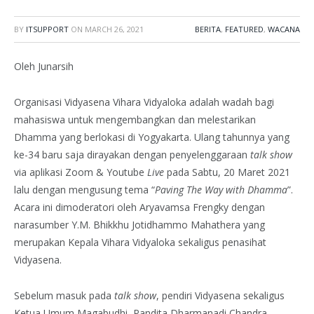
BY
ITSUPPORT
ON
MARCH 26, 2021
BERITA
,
FEATURED
,
WACANA
Oleh Junarsih
Organisasi Vidyasena Vihara Vidyaloka adalah wadah bagi
mahasiswa untuk mengembangkan dan melestarikan
Dhamma yang berlokasi di Yogyakarta. Ulang tahunnya yang
ke-34 baru saja dirayakan dengan penyelenggaraan
talk show
via aplikasi Zoom & Youtube
Live
pada Sabtu, 20 Maret 2021
lalu dengan mengusung tema “
Paving The Way with Dhamma
”.
Acara ini dimoderatori oleh Aryavamsa Frengky dengan
narasumber Y.M. Bhikkhu Jotidhammo Mahathera yang
merupakan Kepala Vihara Vidyaloka sekaligus penasihat
Vidyasena.
Sebelum masuk pada
talk show
, pendiri Vidyasena sekaligus
Ketua Umum Magabudhi, Pandita Dharmanadi Chandra