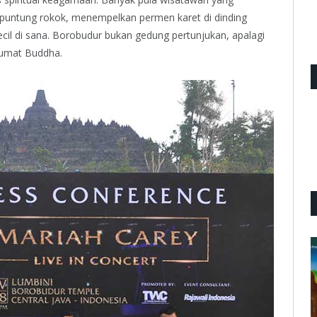
puntung rokok, menempelkan permen karet di dinding
cil di sana. Borobudur bukan gedung pertunjukan, apalagi
i umat Buddha.