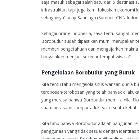
saja masuk sebagai salah satu dari 5 destinasi s
infrastruktur, tapi juga kami fokuskan ekonomi kr
sebagainya” ucap Sandiaga (Sumber: CNN Indone
Sebagai orang Indonesia, saya tentu sangat me
Borobudur sudah dipastikan murni merupakan t
memberi pengetahuan dan mengajarkan makna wel
hanya akan menjadi sekedar tempat wisata?
Pengelolaan Borobudur yang Buruk
Kita tentu tahu mengelola situs warisan dunia b
terobosan-terobosan yang telah banyak dilakuk
yang merasa bahwa Borobudur memiliki nilai fi
suatu perasaan campur aduk, yaitu suatu kebah
Kita tahu bahwa Borobudur adalah bangunan reli
penggunaan yang tidak sesuai dengan identitas te
diselenggarakan di Borobudur dibanding aktivit