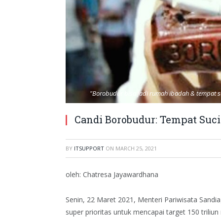
"Borobudur bisa jadi rumah ibadah & tempat su
Candi Borobudur: Tempat Suci
BY
ITSUPPORT
ON
MARCH 25, 2021
oleh: Chatresa Jayawardhana
Senin, 22 Maret 2021, Menteri Pariwisata San
super prioritas untuk mencapai target 150 triliun 