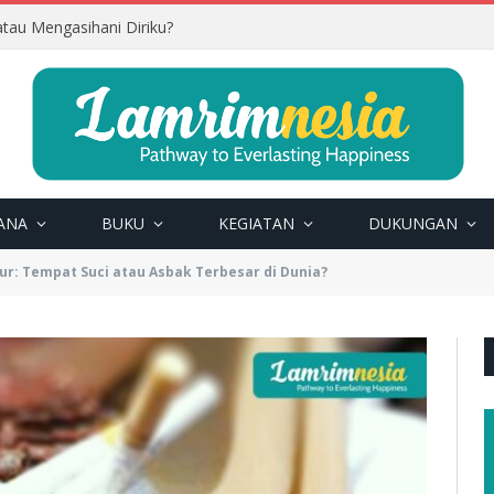
tau Mengasihani Diriku?
ANA
BUKU
KEGIATAN
DUKUNGAN
ur: Tempat Suci atau Asbak Terbesar di Dunia?