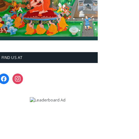
FIND US AT
facebook
instagram