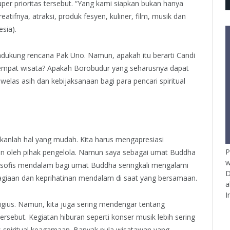
uper prioritas tersebut. “Yang kami siapkan bukan hanya
eatifnya, atraksi, produk fesyen, kuliner, film, musik dan
sia).
ndukung rencana Pak Uno. Namun, apakah itu berarti Candi
empat wisata? Apakah Borobudur yang seharusnya dapat
as asih dan kebijaksanaan bagi para pencari spiritual
ukanlah hal yang mudah. Kita harus mengapresiasi
P
an oleh pihak pengelola. Namun saya sebagai umat Buddha
w
losofis mendalam bagi umat Buddha seringkali mengalami
D
agiaan dan keprihatinan mendalam di saat yang bersamaan.
a
I
gius. Namun, kita juga sering mendengar tentang
rsebut. Kegiatan hiburan seperti konser musik lebih sering
as spiritual keagamaan. Banyak pula wisatawan yang