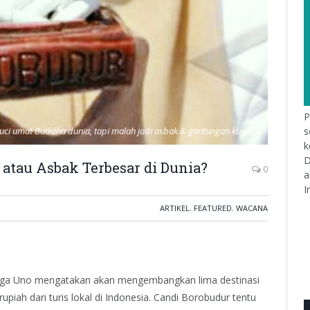
P
s
ci umat Buddha dunia, tapi malah jadi asbak & gantungan kunci."
k
D
 atau Asbak Terbesar di Dunia?
0
a
I
ARTIKEL
,
FEATURED
,
WACANA
diaga Uno mengatakan akan mengembangkan lima destinasi
rupiah dari turis lokal di Indonesia. Candi Borobudur tentu