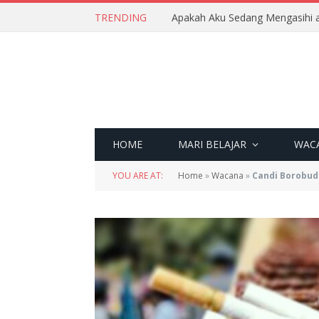
TRENDING
Apakah Aku Sedang Mengasihi a
HOME
MARI BELAJAR
WAC
YOU ARE AT:
Home
»
Wacana
»
Candi Borobud