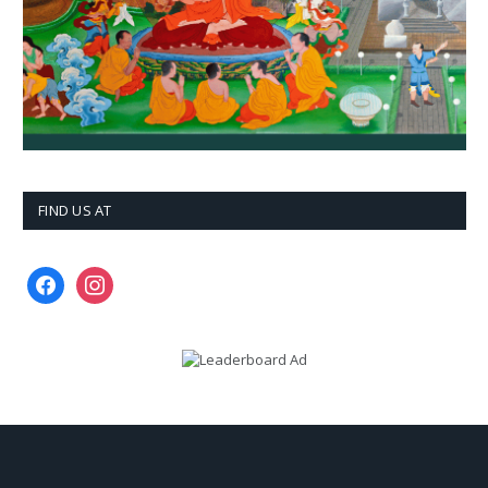
FIND US AT
facebook
instagram