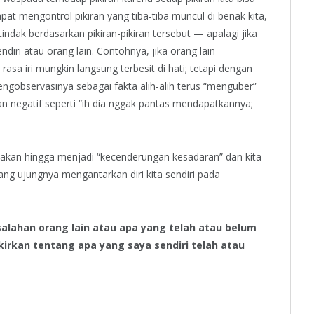
at mengontrol pikiran yang tiba-tiba muncul di benak kita,
tindak berdasarkan pikiran-pikiran tersebut — apalagi jika
iri atau orang lain. Contohnya, jika orang lain
asa iri mungkin langsung terbesit di hati; tetapi dengan
engobservasinya sebagai fakta alih-alih terus “menguber”
n negatif seperti “ih dia nggak pantas mendapatkannya;
rasakan hingga menjadi “kecenderungan kesadaran” dan kita
ang ujungnya mengantarkan diri kita sendiri pada
alahan orang lain atau apa yang telah atau belum
kirkan tentang apa yang saya sendiri telah atau