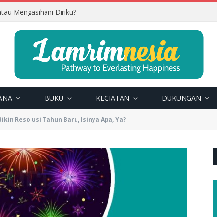
tau Mengasihani Diriku?
ANA
BUKU
KEGIATAN
DUKUNGAN
ikin Resolusi Tahun Baru, Isinya Apa, Ya?