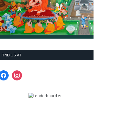
FIND US AT
facebook
instagram