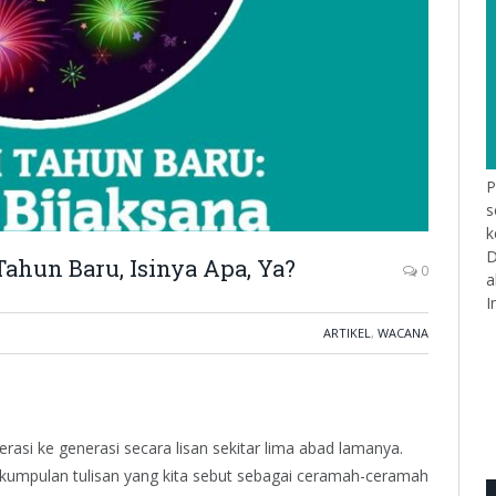
P
s
k
D
Tahun Baru, Isinya Apa, Ya?
0
a
I
ARTIKEL
,
WACANA
rasi ke generasi secara lisan sekitar lima abad lamanya.
kumpulan tulisan yang kita sebut sebagai ceramah-ceramah