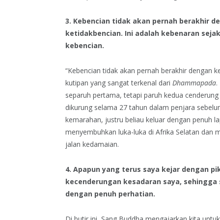
3. Kebencian tidak akan pernah berakhir 
ketidakbencian. Ini adalah kebenaran seja
kebencian.
“Kebencian tidak akan pernah berakhir dengan k
kutipan yang sangat terkenal dari
Dhammapada
.
separuh pertama, tetapi paruh kedua cenderung l
dikurung selama 27 tahun dalam penjara sebelu
kemarahan, justru beliau keluar dengan penuh 
menyembuhkan luka-luka di Afrika Selatan dan m
jalan kedamaian.
4. Apapun yang terus saya kejar dengan pi
kecenderungan kesadaran saya, sehingga 
dengan penuh perhatian.
Di butir ini, Sang Buddha mengajarkan kita untuk