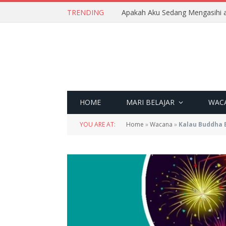
TRENDING
Apakah Aku Sedang Mengasihi a
HOME
MARI BELAJAR
WAC
YOU ARE AT:
Home
»
Wacana
»
Kalau Buddha B