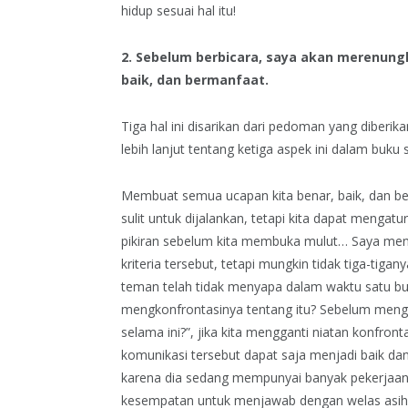
hidup sesuai hal itu!
2. Sebelum berbicara, saya akan merenung
baik, dan bermanfaat.
Tiga hal ini disarikan dari pedoman yang diberi
lebih lanjut tentang ketiga aspek ini dalam buku
Membuat semua ucapan kita benar, baik, dan 
sulit untuk dijalankan, tetapi kita dapat mengat
pikiran sebelum kita membuka mulut… Saya me
kriteria tersebut, tetapi mungkin tidak tiga-ti
teman telah tidak menyapa dalam waktu satu bul
mengkonfrontasinya tentang itu? Sebelum mengi
selama ini?”, jika kita mengganti niatan konfro
komunikasi tersebut dapat saja menjadi baik dan
karena dia sedang mempunyai banyak pekerjaan
kesempatan untuk menjawab dengan welas asih d