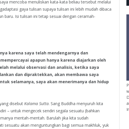
 saya mencoba menuliskan kata-kata beliau tersebut melalui
adaptasi gaya tulisan supaya tulisan ini lebih mudah dibaca
 baru. Isi tulisan ini tetap sesuai dengan ceramah-
anya karena saya telah mendengarnya dan
 mempercayai apapun hanya karena diajarkan oleh
lah melalui observasi dan analisis, ketika saya
jalankan dan dipraktekkan, akan membawa saya
untuk selamanya, saya akan menerimanya dan hidup
P
w
D
a
 yang disebut
Kalama Sutta
. Sang Buddha menyuruh kita
I
diri – untuk mengecek sendiri segala sesuatu (bahkan
imanya mentah-mentah. Barulah jika kita sudah
i sesuatu akan menguntungkan bagi semua makhluk, yuk