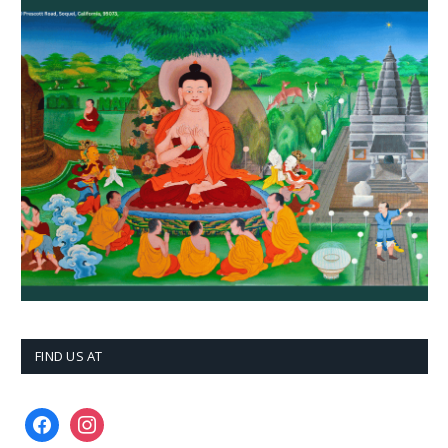
FIND US AT
facebook
instagram