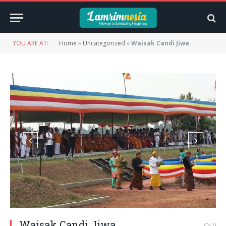
YOU ARE AT:
Home
»
Uncategorized
»
Waisak Candi Jiwa
Waisak Candi Jiwa
0