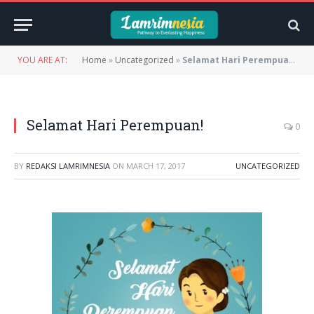
YOU ARE AT:
Home
»
Uncategorized
»
Selamat Hari Perempuan!
Selamat Hari Perempuan!
0
BY
REDAKSI LAMRIMNESIA
ON
MARCH 17, 2017
UNCATEGORIZED