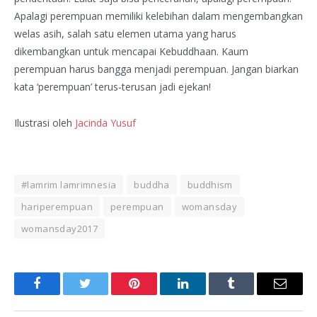
Apalagi perempuan m
emiliki kelebihan dalam mengembangkan
welas asih, salah satu elemen utama yang harus
dikembangkan untuk mencapai Kebuddhaan. Kaum
perempuan harus bangga menjadi perempuan. Jangan biarkan
kata ‘perempuan’ terus-terusan jadi ejekan!
Ilustrasi oleh
Jacinda Yusuf
#lamrim lamrimnesia
buddha
buddhism
hariperempuan
perempuan
womansday
womansday2017
Facebook
Twitter
Pinterest
LinkedIn
Tumblr
Email