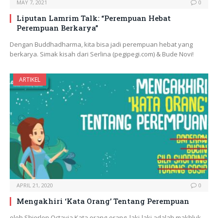
MAY 7, 2021
0
Liputan Lamrim Talk: “Perempuan Hebat
Perempuan Berkarya”
Dengan Buddhadharma, kita bisa jadi perempuan hebat yang
berkarya. Simak kisah dari Serlina (pegipegi.com) & Bude Novi!
ARTIKEL
APRIL 21, 2020
0
Mengakhiri ‘Kata Orang’ Tentang Perempuan
oleh Shierlen Octavia Kata orang-orang, laki-laki adalah makhluk