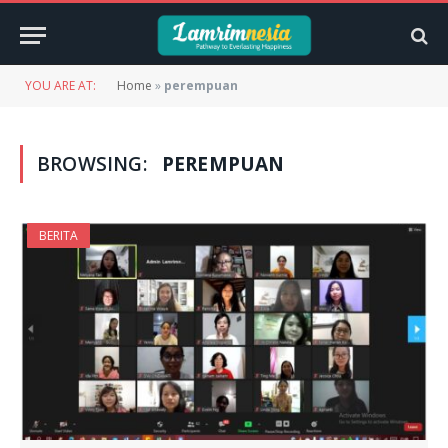
YOU ARE AT:
Home
»
perempuan
BROWSING:
PEREMPUAN
BERITA