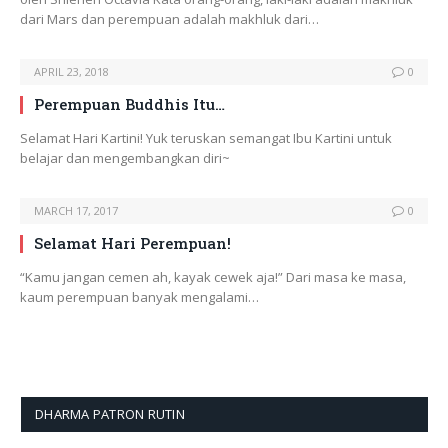
dari Mars dan perempuan adalah makhluk dari…
APRIL 23, 2018
0
Perempuan Buddhis Itu…
Selamat Hari Kartini! Yuk teruskan semangat Ibu Kartini untuk
belajar dan mengembangkan diri~
MARCH 17, 2017
0
Selamat Hari Perempuan!
“Kamu jangan cemen ah, kayak cewek aja!” Dari masa ke masa,
kaum perempuan banyak mengalami…
DHARMA PATRON RUTIN