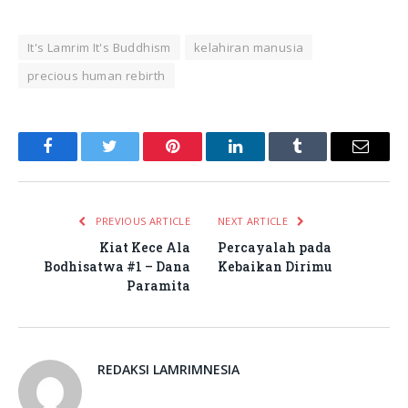
It's Lamrim It's Buddhism
kelahiran manusia
precious human rebirth
Facebook
Twitter
Pinterest
LinkedIn
Tumblr
Email
PREVIOUS ARTICLE
NEXT ARTICLE
Kiat Kece Ala
Percayalah pada
Bodhisatwa #1 – Dana
Kebaikan Dirimu
Paramita
REDAKSI LAMRIMNESIA