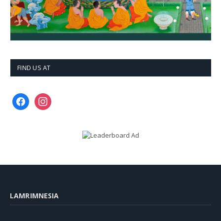
FIND US AT
facebook
instagram
LAMRIMNESIA