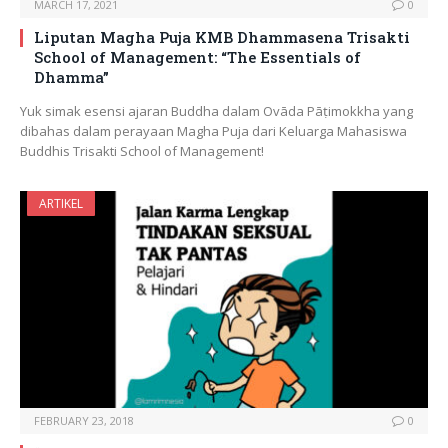
MARCH 17, 2021
0
Liputan Magha Puja KMB Dhammasena Trisakti
School of Management: “The Essentials of
Dhamma”
Yuk simak esensi ajaran Buddha dalam Ovāda Pāṭimokkha yang
dibahas dalam perayaan Magha Puja dari Keluarga Mahasiswa
Buddhis Trisakti School of Management!
ARTIKEL
FEBRUARY 23, 2018
0