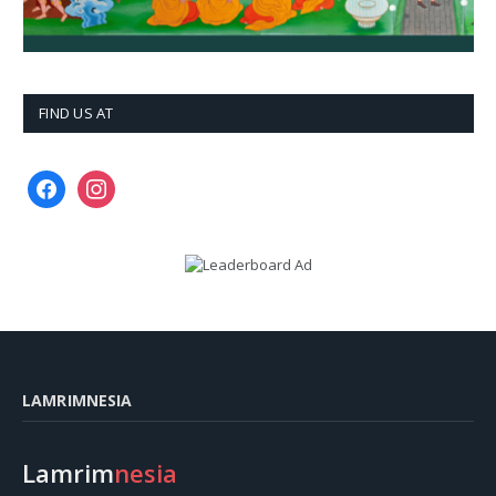
FIND US AT
facebook
instagram
LAMRIMNESIA
Lamrim
nesia