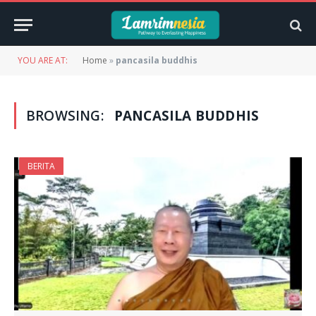
YOU ARE AT:
Home
»
pancasila buddhis
BROWSING:
PANCASILA BUDDHIS
BERITA