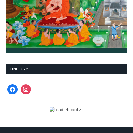
FIND US AT
facebook
instagram