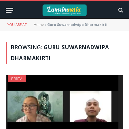
YOU ARE AT:
Home
»
Guru Suwarnadwipa Dharmakirti
BROWSING:
GURU SUWARNADWIPA
DHARMAKIRTI
BERITA