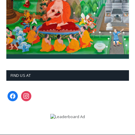
FIND US AT
facebook
instagram