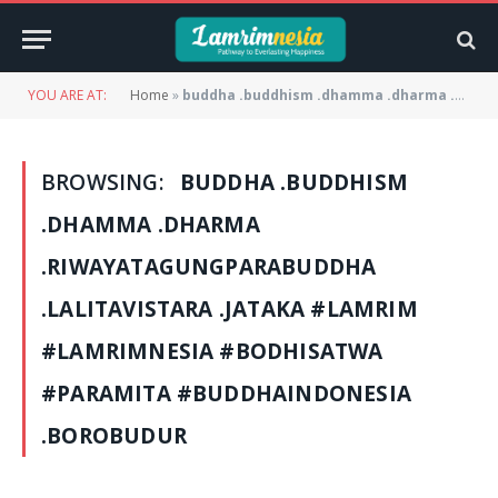
YOU ARE AT:
Home
»
buddha .buddhism .dhamma .dharma .riwayatagungparabuddha .lalitavistara .jataka #lamrim #lamrimnesia #bodhisatwa #paramita #buddhaindonesia .borobudur
BROWSING:
BUDDHA .BUDDHISM
.DHAMMA .DHARMA
.RIWAYATAGUNGPARABUDDHA
.LALITAVISTARA .JATAKA #LAMRIM
#LAMRIMNESIA #BODHISATWA
#PARAMITA #BUDDHAINDONESIA
.BOROBUDUR