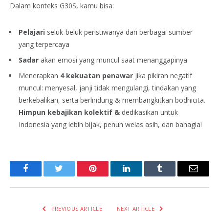
Dalam konteks G30S, kamu bisa:
Pelajari
seluk-beluk peristiwanya dari berbagai sumber
yang terpercaya
Sadar
akan emosi yang muncul saat menanggapinya
Menerapkan
4 kekuatan penawar
jika pikiran negatif
muncul: menyesal, janji tidak mengulangi, tindakan yang
berkebalikan, serta berlindung & membangkitkan bodhicita.
Himpun kebajikan kolektif &
dedikasikan untuk
Indonesia yang lebih bijak, penuh welas asih, dan bahagia!
Facebook
Twitter
Pinterest
LinkedIn
Tumblr
Email
PREVIOUS ARTICLE
NEXT ARTICLE