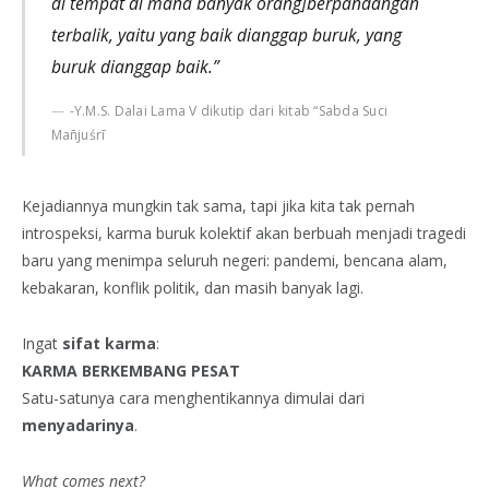
di tempat di mana banyak orang]berpandangan
terbalik, yaitu yang baik dianggap buruk, yang
buruk dianggap baik.”
-Y.M.S. Dalai Lama V dikutip dari kitab “Sabda Suci
Mañjuśrī
Kejadiannya mungkin tak sama, tapi jika kita tak pernah
introspeksi, karma buruk kolektif akan berbuah menjadi tragedi
baru yang menimpa seluruh negeri: pandemi, bencana alam,
kebakaran, konflik politik, dan masih banyak lagi.
Ingat
sifat karma
:
KARMA BERKEMBANG PESAT
Satu-satunya cara menghentikannya dimulai dari
menyadarinya
.
What comes next?