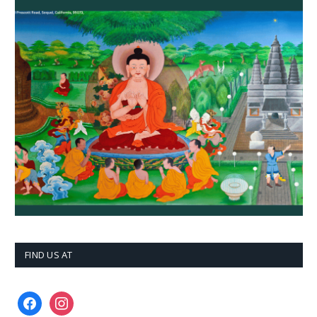
FIND US AT
facebook
instagram