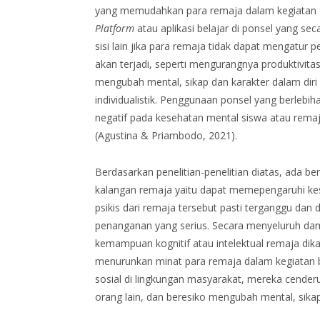
yang memudahkan para remaja dalam kegiatan seh
Platform
atau aplikasi belajar di ponsel yang se
sisi lain jika para remaja tidak dapat mengatu
akan terjadi, seperti mengurangnya produktivita
mengubah mental, sikap dan karakter dalam diri 
individualistik. Penggunaan ponsel yang berlebi
negatif pada kesehatan mental siswa atau remaj
(Agustina & Priambodo, 2021).
Berdasarkan penelitian-penelitian diatas, ada b
kalangan remaja yaitu dapat memepengaruhi ke
psikis dari remaja tersebut pasti terganggu dan dap
penanganan yang serius. Secara menyeluruh damp
kemampuan kognitif atau intelektual remaja dik
menurunkan minat para remaja dalam kegiatan 
sosial di lingkungan masyarakat, mereka cenderu
orang lain, dan beresiko mengubah mental, sikap