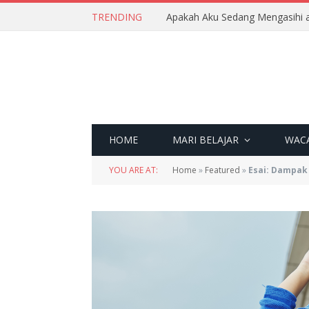
TRENDING
Apakah Aku Sedang Mengasihi a
HOME
MARI BELAJAR
WAC
YOU ARE AT:
Home
»
Featured
»
Esai: Dampak