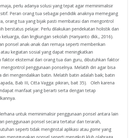
emaja, perlu adanya solusi yang tepat agar meminimalisir
tif. Peran orang tua sebagai pendidik anaknya memegang
a, orang tua yang bijak pasti membatasi dan mengontrol
berstatus pelajar. Perlu dilakukan pendekatan holistik dan
n keluarga, dan lingkungan sekolah (Hariyanto dkk., 2016).
n ponsel anak-anak dan remaja seperti memberikan
a atau kegiatan sosial yang dapat meningkatkan
n faktor eksternal dari orang tua dan guru, dibutuhkan faktor
m mengontrol penggunaan ponselnya. Melatih diri agar bisa
ri mengendalikan batin. Melatih batin adalah baik; batin
a, Bab III, Citta Vagga: pikiran, bait 35). Oleh karena
ndapat manfaat yang berarti serta dengan tetap
lkannya.
rhana untuk meminimalisir penggunaan ponsel antara lain
i penggunaan ponsel secara tertatur dan terarah,
uhan seperti tidak menginstal aplikasi atau
game
yang
elain menggunakan ponsel seperti mengikuti klub olahraga,