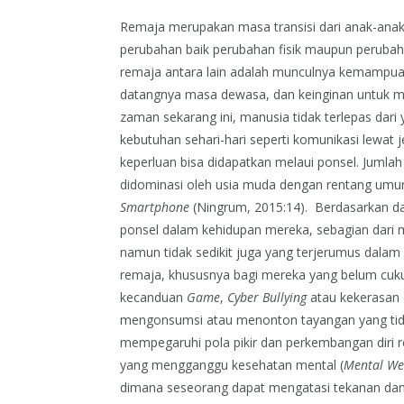
Remaja merupakan masa transisi dari anak-anak
perubahan baik perubahan fisik maupun perubahan
remaja antara lain adalah munculnya kemampuan
datangnya masa dewasa, dan keinginan untuk men
zaman sekarang ini, manusia tidak terlepas dar
kebutuhan sehari-hari seperti komunikasi lewat j
keperluan bisa didapatkan melaui ponsel. Jumla
didominasi oleh usia muda dengan rentang umur
Smartphone
(Ningrum, 2015:14). Berdasarkan d
ponsel dalam kehidupan mereka, sebagian dari
namun tidak sedikit juga yang terjerumus dalam
remaja, khususnya bagi mereka yang belum c
kecanduan
Game
,
Cyber Bullying
atau kekerasan 
mengonsumsi atau menonton tayangan yang tidak
mempegaruhi pola pikir dan perkembangan diri 
yang mengganggu kesehatan mental (
Mental We
dimana seseorang dapat mengatasi tekanan dan