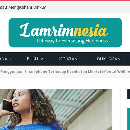
tau Mengasihani Diriku?
ANA
BUKU
KEGIATAN
DUKUNGAN
 Penggunaan Smartphone Terhadap Kesehatan Mental (Mental Wellne