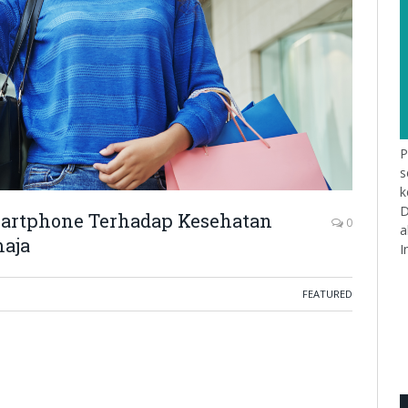
P
s
k
D
artphone Terhadap Kesehatan
0
a
maja
I
FEATURED