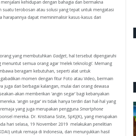
t menjalani kehidupan dengan bahagia dan bermakna
kan suatu terobosan atau solusi yang tepat untuk mengatasi
a harapannya dapat meminimalisir kasus-kasus dari
k orang yang membutuhkan
Gadget
, hal tersebut dipengaruhi
g menuntut semua orang agar ‘melek teknologi’. Memang
bawa beragam kebutuhan, seperti alat untuk
ngabadikan momen dengan fitur Foto atau Video, bermain
a juga dari berbagai kalangan, mulai dari orang dewasa
i seakan-akan memberikan ‘angin segar’ bagi kebanyakan
reka. ‘angin segar’ ini tidak hanya terdiri dari hal-hal yang
 dan remaja yang juga merupakan pengguna
Smartphone
onsel mereka. Dr. Kristiana Siste, SpKJ(K), yang merupakan
ada hari selasa, 19 November 2019 melakukan penelitian
KDAI) untuk remaja di Indonesia, dan menunjukkan hasil