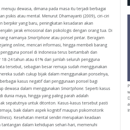
 menuju dewasa, dimana pada masa itu terjadi berbagai
 psikis atau mental. Menurut Dhamayanti (2009), ciri-ciri
 berpikir yang baru, peningkatan kesadaran akan
jalin jarak emosional dan psikologis dengan orang tua. Di
i yang namanya
Smartphone
atau ponsel pintar. Beragam
ejaring
online
, mencari informasi, hingga membeli barang
h pengguna ponsel di Indonesia terus bertambah dan
 18-24 tahun atau 61% dari jumlah seluruh pengguna
ata tersebut, sebagian besar remaja sudah menggunakan
 mereka sudah cukup bijak dalam menggunakan ponselnya,
 berbagai kasus negatif dari penggunaan ponsel bagi
P
ukup dewasa dalam menggunakan
Smartphone
. Seperti kasus
w
di dunia maya, hingga yang paling parah adalah
D
 sepatutnya untuk ditonton. Kasus-kasus tersebut pasti
a
I
remaja, baik dalam aspek kognitif maupun psikomotorik
llness
). Kesehatan mental sendiri merupakan keadaan
 tantangan dalam kehidupan sehari-hari, memenuhi