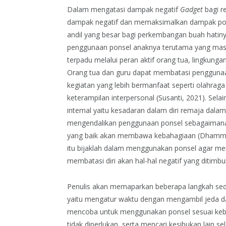
Dalam mengatasi dampak negatif
Gadget
bagi r
dampak negatif dan memaksimalkan dampak posi
andil yang besar bagi perkembangan buah hatiny
penggunaan ponsel anaknya terutama yang masih 
terpadu melalui peran aktif orang tua, lingkunga
Orang tua dan guru dapat membatasi penggunaa
kegiatan yang lebih bermanfaat seperti olahrag
keterampilan interpersonal (Susanti, 2021). Selai
internal yaitu kesadaran dalam diri remaja dala
mengendalikan penggunaan ponsel sebagaimana di
yang baik akan membawa kebahagiaan (Dhammapad
itu bijaklah dalam menggunakan ponsel agar me
membatasi diri akan hal-hal negatif yang ditimbu
Penulis akan memaparkan beberapa langkah sede
yaitu mengatur waktu dengan mengambil jeda dar
mencoba untuk menggunakan ponsel sesuai kebut
tidak diperlukan, serta mencari kesibukan lain s