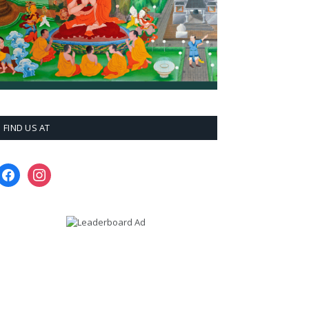
FIND US AT
facebook
instagram