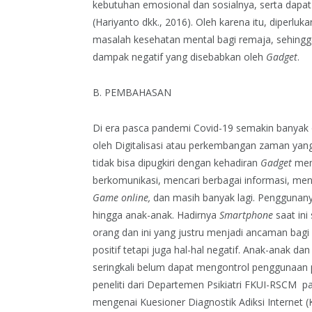
kebutuhan emosional dan sosialnya, serta dapa
(Hariyanto dkk., 2016). Oleh karena itu, diperlu
masalah kesehatan mental bagi remaja, sehingg
dampak negatif yang disebabkan oleh
Gadget
.
B. PEMBAHASAN
Di era pasca pandemi Covid-19 semakin banya
oleh Digitalisasi atau perkembangan zaman yan
tidak bisa dipugkiri dengan kehadiran
Gadget
mem
berkomunikasi, mencari berbagai informasi, me
Game
online,
dan masih banyak lagi. Penggunany
hingga anak-anak. Hadirnya
Smartphone
saat in
orang dan ini yang justru menjadi ancaman bagi me
positif tetapi juga hal-hal negatif. Anak-anak
seringkali belum dapat mengontrol penggunaan p
peneliti dari Departemen Psikiatri FKUI-RSCM p
mengenai Kuesioner Diagnostik Adiksi Internet (