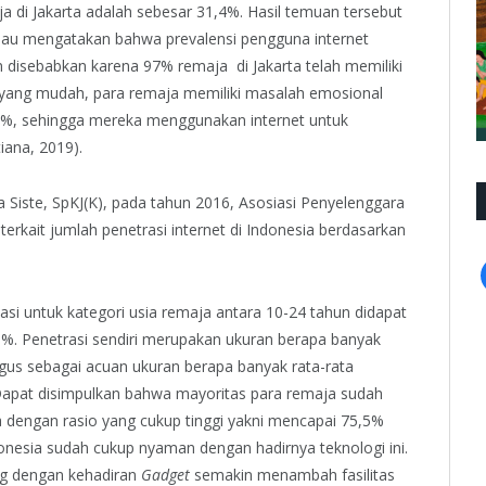
a di Jakarta adalah sebesar 31,4%. Hasil temuan tersebut
 Beliau mengatakan bahwa prevalensi pengguna internet
in disebabkan karena 97% remaja di Jakarta telah memiliki
 yang mudah, para remaja memiliki masalah emosional
,3%, sehingga mereka menggunakan internet untuk
iana, 2019).
a Siste, SpKJ(K), pada tahun 2016, Asosiasi Penyelenggara
 terkait jumlah penetrasi internet di Indonesia berdasarkan
ikasi untuk kategori usia remaja antara 10-24 tahun didapat
5 %. Penetrasi sendiri merupakan ukuran berapa banyak
igus sebagai acuan ukuran berapa banyak rata-rata
apat disimpulkan bahwa mayoritas para remaja sudah
dengan rasio yang cukup tinggi yakni mencapai 75,5%
nesia sudah cukup nyaman dengan hadirnya teknologi ini.
ng dengan kehadiran
Gadget
semakin menambah fasilitas