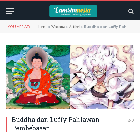
YOU ARE AT:
Home
»
Wacana
»
Artikel
»
Buddha dan Luffy Pahlawan Pembebasan
Buddha dan Luffy Pahlawan
0
Pembebasan