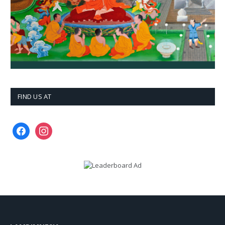
FIND US AT
facebook
instagram