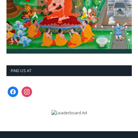
FIND US AT
facebook
instagram