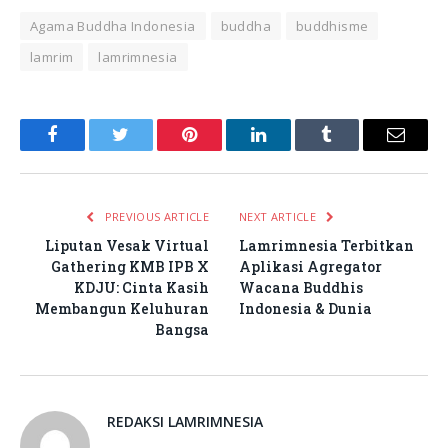
Agama Buddha Indonesia
buddha
buddhisme
lamrim
lamrimnesia
Facebook
Twitter
Pinterest
LinkedIn
Tumblr
Email
PREVIOUS ARTICLE
NEXT ARTICLE
Liputan Vesak Virtual
Lamrimnesia Terbitkan
Gathering KMB IPB X
Aplikasi Agregator
KDJU: Cinta Kasih
Wacana Buddhis
Membangun Keluhuran
Indonesia & Dunia
Bangsa
REDAKSI LAMRIMNESIA