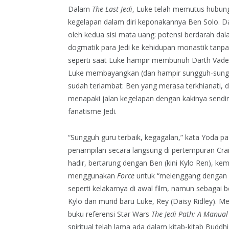
Dalam
The Last Jedi
, Luke telah memutus hubu
kegelapan dalam diri keponakannya Ben Solo. Dala
oleh kedua sisi mata uang: potensi berdarah dala
dogmatik para Jedi ke kehidupan monastik tanpa
seperti saat Luke hampir membunuh Darth Vader,
Luke membayangkan (dan hampir sungguh-sungg
sudah terlambat: Ben yang merasa terkhianati, 
menapaki jalan kegelapan dengan kakinya sendir
fanatisme Jedi.
“Sungguh guru terbaik, kegagalan,” kata Yoda 
penampilan secara langsung di pertempuran Crai
hadir, bertarung dengan Ben (kini Kylo Ren), ke
menggunakan
Force
untuk “melenggang dengan 
seperti kelakarnya di awal film, namun sebagai b
Kylo dan murid baru Luke, Rey (Daisy Ridley). Me
buku referensi Star Wars
The Jedi Path: A Manual 
spiritual telah lama ada dalam kitab-kitab Bud