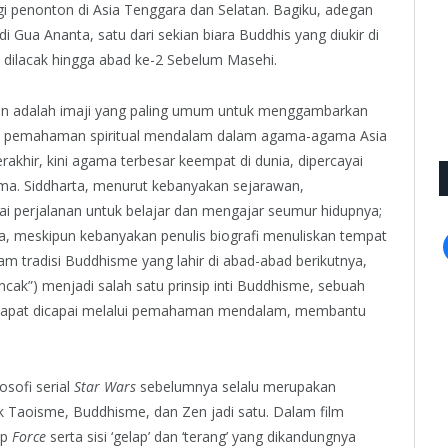
gi penonton di Asia Tenggara dan Selatan. Bagiku, adegan
 Gua Ananta, satu dari sekian biara Buddhis yang diukir di
 dilacak hingga abad ke-2 Sebelum Masehi.
aan adalah imaji yang paling umum untuk menggambarkan
uk pemahaman spiritual mendalam dalam agama-agama Asia
erakhir, kini agama terbesar keempat di dunia, dipercayai
ma. Siddharta, menurut kebanyakan sejarawan,
 perjalanan untuk belajar dan mengajar seumur hidupnya;
rannya, meskipun kebanyakan penulis biografi menuliskan tempat
m tradisi Buddhisme yang lahir di abad-abad berikutnya,
cak”) menjadi salah satu prinsip inti Buddhisme, sebuah
a dapat dicapai melalui pemahaman mendalam, membantu
losofi serial
Star Wars
sebelumnya selalu merupakan
 Taoisme, Buddhisme, dan Zen jadi satu. Dalam film
ap
Force
serta sisi ‘gelap’ dan ‘terang’ yang dikandungnya