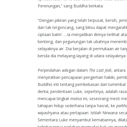
Perenungan,” sang Buddha berkata:
“Dengan pikiran yang telah terpusat, bersih, jerni
dan tak tergoncang, sang biksu dapat mengara
ciptaan batin’. …Ia menjadikan dirinya terlihat at
benteng, dan pegunungan tak ubahnya menemb
selayaknya air. Dia berjalan di permukaan air t
bersila dia melayang-layang di udara selayaknya
Perpindahan adegan dalam
The Last Jedi
, antara
menyiratkan pencapaian pengertian hakiki, pemb
Buddhis inti tentang pembebasan dari tumimbal l
derita; penderitaan Luke, sepertinya, adalah ra
mencapai tingkat
moksa
ini, seseorang mesti me
tahapan hidup sederhana tanpa hasrat, ke
pañña
wipashyana atau pertapaan. Istilah Nirwana secar
Sementara Luke menyambut kematiannya, dilatar
kehidupannya perlahan memudar bak api mered