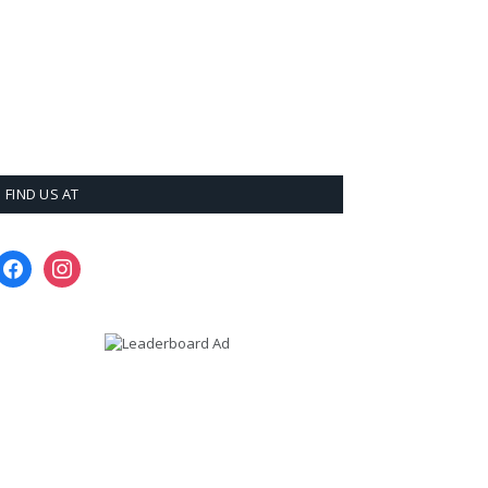
FIND US AT
facebook
instagram