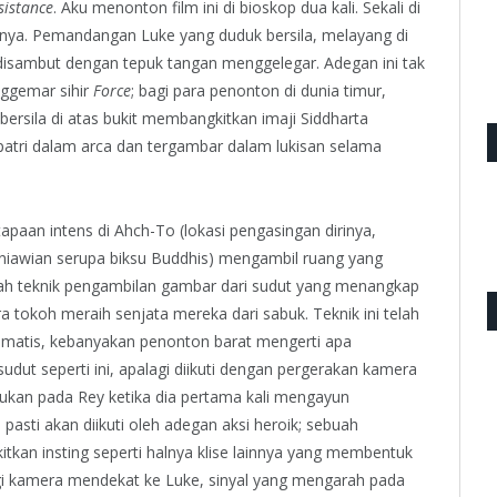
sistance
. Aku menonton film ini di bioskop dua kali. Sekali di
uhnya. Pemandangan Luke yang duduk bersila, melayang di
disambut dengan tepuk tangan menggelegar. Adegan ini tak
ggemar sihir
Force
; bagi para penonton di dunia timur,
rsila di atas bukit membangkitkan imaji Siddharta
atri dalam arca dan tergambar dalam lukisan selama
paan intens di Ahch-To (lokasi pengasingan dirinya,
uniawian serupa biksu Buddhis) mengambil ruang yang
buah teknik pengambilan gambar dari sudut yang menangkap
 tokoh meraih senjata mereka dari sabuk. Teknik ini telah
omatis, kebanyakan penonton barat mengerti apa
udut seperti ini, apalagi diikuti dengan pergerakan kamera
ukan pada Rey ketika dia pertama kali mengayun
i pasti akan diikuti oleh adegan aksi heroik; sebuah
tkan insting seperti halnya klise lainnya yang membentuk
agi kamera mendekat ke Luke, sinyal yang mengarah pada