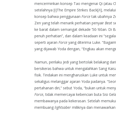
mencerminkan konsep Tao mengenai Qi (atau Ch’i
setelahnya [i]The Empire Strikes Back[/i], melal
konsep bahwa penggunaan
Force
tak ubahnya Ze
Zen yang telah menarik perhatian penyair
Beat
se
ke barat dalam semangat dekade ’50-’60an. Di Ba
penuh perhatian”, dan dalam keadaan ini “segala 
seperti ajaran
Force
yang diterima Luke. “Bagaim
yang dijawab Yoda dengan, “Engkau akan menger
Namun, perilaku Jedi yang bertolak belakang dari 
bersikeras bahwa untuk mengalahkan Sang Kais
fisik. Tindakan ini mengharuskan Luke untuk men
sekaligus melanggar ajaran Yoda padanya. “Se
pertahanan diri,” sebut Yoda, “bukan untuk meny
Force
, tidak memercayai kebencian buta Sisi G
membawanya pada kekerasan. Setelah memukul
membuang
lightsaber
miliknya dan menawarkan