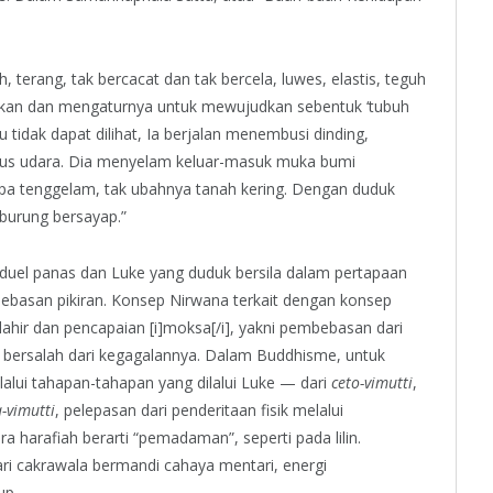
h, terang, tak bercacat dan tak bercela, luwes, elastis, teguh
hkan dan mengaturnya untuk mewujudkan sebentuk ‘tubuh
au tidak dapat dilihat, Ia berjalan menembusi dinding,
us udara. Dia menyelam keluar-masuk muka bumi
anpa tenggelam, tak ubahnya tanah kering. Dengan duduk
 burung bersayap.”
 duel panas dan Luke yang duduk bersila dalam pertapaan
ebasan pikiran. Konsep Nirwana terkait dengan konsep
ahir dan pencapaian [i]moksa[/i], yakni pembebasan dari
sa bersalah dari kegagalannya. Dalam Buddhisme, untuk
lalui tahapan-tahapan yang dilalui Luke — dari
ceto-vimutti
,
-vimutti
, pelepasan dari penderitaan fisik melalui
a harafiah berarti “pemadaman”, seperti pada lilin.
i cakrawala bermandi cahaya mentari, energi
up.