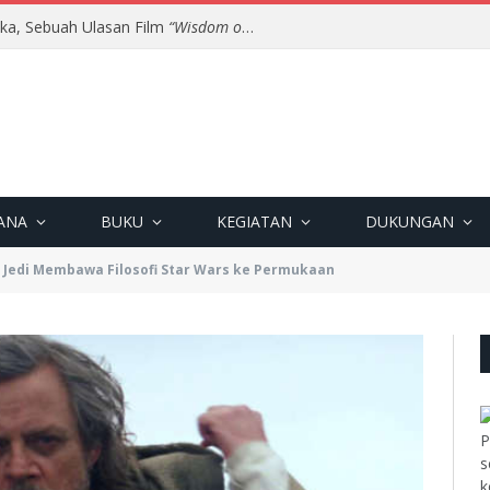
uka, Sebuah Ulasan Film
“Wisdom of Happiness”
ANA
BUKU
KEGIATAN
DUKUNGAN
 Jedi Membawa Filosofi Star Wars ke Permukaan
P
s
k