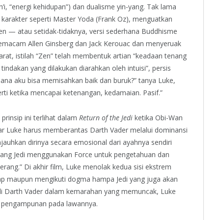
, “energi kehidupan”) dan dualisme yin-yang. Tak lama
ui karakter seperti Master Yoda (Frank Oz), menguatkan
n — atau setidak-tidaknya, versi sederhana Buddhisme
macam Allen Ginsberg dan Jack Kerouac dan menyeruak
rat, istilah “Zen” telah membentuk artian “keadaan tenang
tindakan yang dilakukan diarahkan oleh intuisi”, persis
ana aku bisa memisahkan baik dan buruk?” tanya Luke,
ti ketika mencapai ketenangan, kedamaian. Pasif.”
prinsip ini terlihat dalam
Return of the Jedi
ketika Obi-Wan
ar Luke harus memberantas Darth Vader melalui dominansi
jauhkan dirinya secara emosional dari ayahnya sendiri
orang Jedi menggunakan Force untuk pengetahuan dan
erang.” Di akhir film, Luke menolak kedua sisi ekstrem
elap maupun mengikuti dogma hampa Jedi yang juga akan
i Darth Vader dalam kemarahan yang memuncak, Luke
 pengampunan pada lawannya.