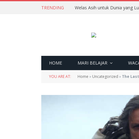
TRENDING
Welas Asih untuk Dunia yang L
HOME
MARI BELAJAR
WAC
YOU ARE AT:
Home
»
Uncategorized
»
The Last