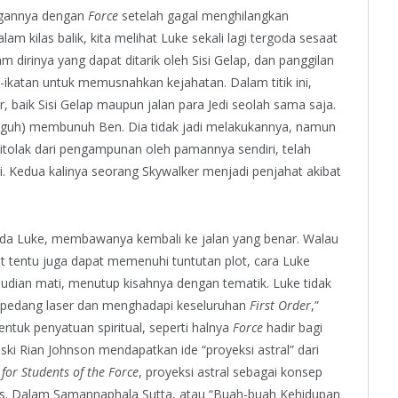
ngannya dengan
Force
setelah gagal menghilangkan
m kilas balik, kita melihat Luke sekali lagi tergoda sesaat
m dirinya yang dapat ditarik oleh Sisi Gelap, dan panggilan
-ikatan untuk memusnahkan kejahatan. Dalam titik ini,
 baik Sisi Gelap maupun jalan para Jedi seolah sama saja.
uh) membunuh Ben. Dia tidak jadi melakukannya, namun
ditolak dari pengampunan oleh pamannya sendiri, telah
i. Kedua kalinya seorang Skywalker menjadi penjahat akibat
pada Luke, membawanya kembali ke jalan yang benar. Walau
t tentu juga dapat memenuhi tuntutan plot, cara Luke
mudian mati, menutup kisahnya dengan tematik. Luke tidak
pedang laser dan menghadapi keseluruhan
First Order
,”
entuk penyatuan spiritual, seperti halnya
Force
hadir bagi
ski Rian Johnson mendapatkan ide “proyeksi astral” dari
for Students of the Force
, proyeksi astral sebagai konsep
dhis. Dalam Samannaphala Sutta, atau “Buah-buah Kehidupan