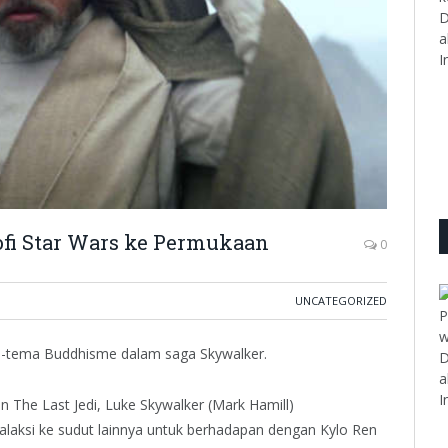
D
a
I
ofi Star Wars ke Permukaan
0
UNCATEGORIZED
P
w
a-tema Buddhisme dalam saga Skywalker.
D
a
I
 The Last Jedi, Luke Skywalker (Mark Hamill)
galaksi ke sudut lainnya untuk berhadapan dengan Kylo Ren