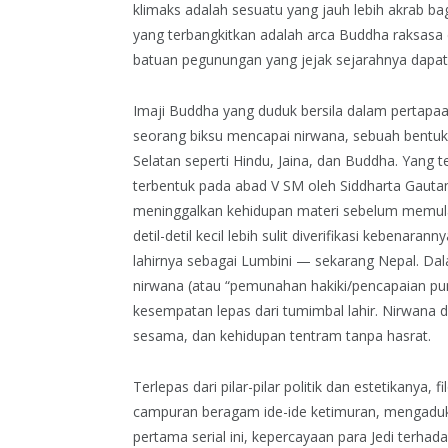
klimaks adalah sesuatu yang jauh lebih akrab ba
yang terbangkitkan adalah arca Buddha raksasa di
batuan pegunungan yang jejak sejarahnya dapat
Imaji Buddha yang duduk bersila dalam pertap
seorang biksu mencapai nirwana, sebuah bent
Selatan seperti Hindu, Jaina, dan Buddha. Yang t
terbentuk pada abad V SM oleh Siddharta Gauta
meninggalkan kehidupan materi sebelum memulai
detil-detil kecil lebih sulit diverifikasi kebena
lahirnya sebagai Lumbini — sekarang Nepal. Dala
nirwana (atau “pemunahan hakiki/pencapaian pun
kesempatan lepas dari tumimbal lahir. Nirwan
sesama, dan kehidupan tentram tanpa hasrat.
Terlepas dari pilar-pilar politik dan estetikanya, fi
campuran beragam ide-ide ketimuran, mengaduk
pertama serial ini, kepercayaan para Jedi terhad