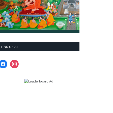
FIND US AT
facebook
instagram