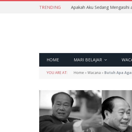
TRENDING
Apakah Aku Sedang Mengasihi a
HOME
MARI BELAJAR
WAC
YOU ARE AT:
Home
»
Wacana
»
Butuh Apa Agar