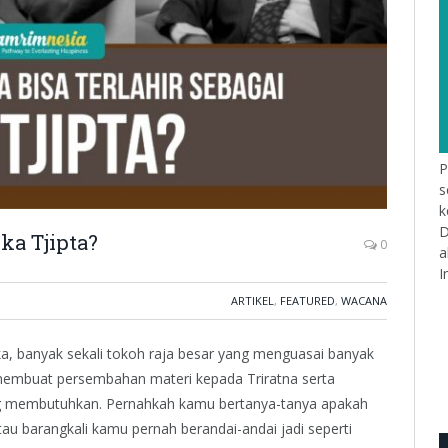
P
s
k
D
ka Tjipta?
0
a
I
ARTIKEL
,
FEATURED
,
WACANA
a, banyak sekali tokoh raja besar yang menguasai banyak
membuat persembahan materi kepada Triratna serta
g membutuhkan. Pernahkah kamu bertanya-tanya apakah
au barangkali kamu pernah berandai-andai jadi seperti