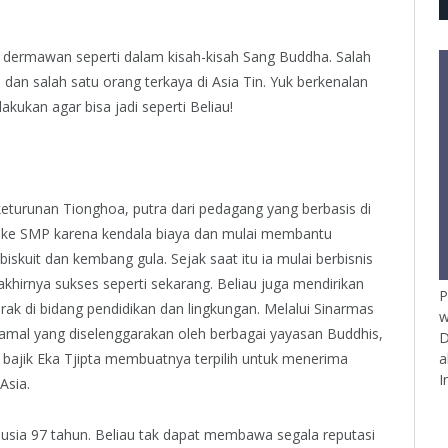
n dermawan seperti dalam kisah-kisah Sang Buddha. Salah
 dan salah satu orang terkaya di Asia Tin. Yuk berkenalan
akukan agar bisa jadi seperti Beliau!
keturunan Tionghoa, putra dari pedagang yang berbasis di
an ke SMP karena kendala biaya dan mulai membantu
 biskuit dan kembang gula. Sejak saat itu ia mulai berbisnis
akhirnya sukses seperti sekarang. Beliau juga mendirikan
P
rak di bidang pendidikan dan lingkungan. Melalui Sinarmas
w
amal yang diselenggarakan oleh berbagai yayasan Buddhis,
D
a
 bajik Eka Tjipta membuatnya terpilih untuk menerima
I
Asia.
i usia 97 tahun. Beliau tak dapat membawa segala reputasi