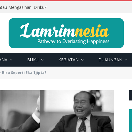
tau Mengasihani Diriku?
ANA
BUKU
KEGIATAN
DUKUNGAN
 Bisa Seperti Eka Tjipta?