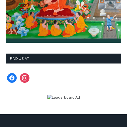
FIND US AT
facebook
instagram