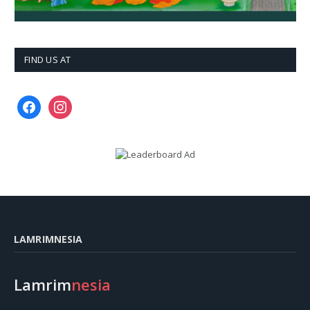
FIND US AT
facebook
instagram
LAMRIMNESIA
Lamrim
nesia