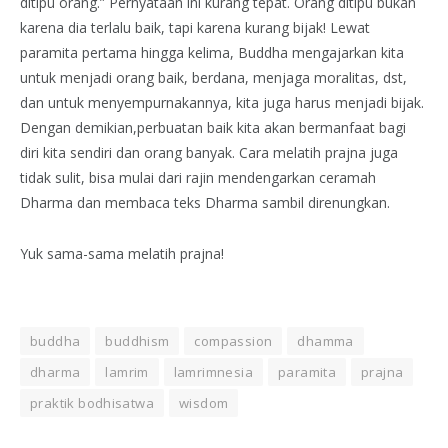
ditipu orang.” Pernyataan ini kurang tepat. Orang ditipu bukan
karena dia terlalu baik, tapi karena kurang bijak! Lewat
paramita pertama hingga kelima, Buddha mengajarkan kita
untuk menja
di orang baik, berdana, menjaga moralitas, dst,
dan untuk menyempurnakannya, kita juga harus menjadi bijak.
Dengan demikian,perbuatan baik kita akan bermanfaat bagi
diri kita sendiri dan orang banyak. Cara melatih prajna juga
tidak sulit, bisa mulai dari rajin mendengarkan ceramah
Dharma dan membaca teks Dharma sambil direnungkan.
Yuk sama-sama melatih prajna!
buddha
buddhism
compassion
dhamma
dharma
lamrim
lamrimnesia
paramita
prajna
praktik bodhisatwa
wisdom