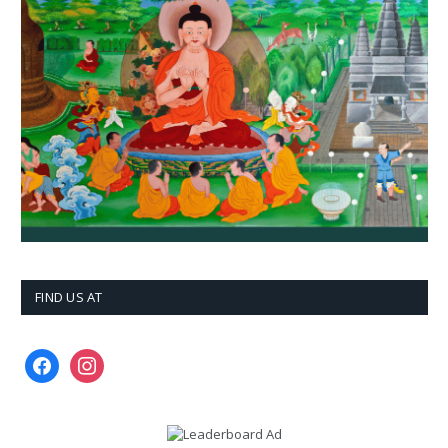
FIND US AT
facebook
instagram