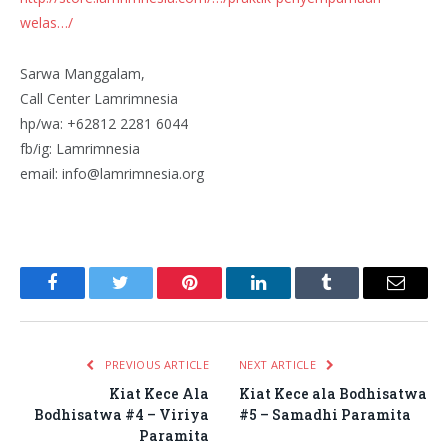
welas…/
Sarwa Manggalam,
Call Center Lamrimnesia
hp/wa: +62812 2281 6044
fb/ig: Lamrimnesia
email:
info@lamrimnesia.org
Facebook
Twitter
Pinterest
LinkedIn
Tumblr
Email
PREVIOUS ARTICLE
NEXT ARTICLE
Kiat Kece Ala
Kiat Kece ala Bodhisatwa
Bodhisatwa #4 – Viriya
#5 – Samadhi Paramita
Paramita