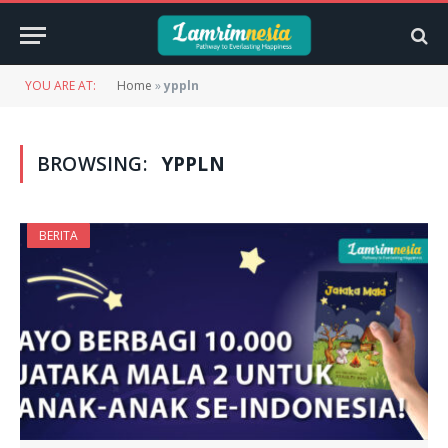
YOU ARE AT:
Home
»
yppln
BROWSING:
YPPLN
BERITA