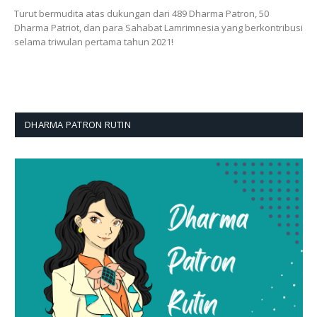
Turut bermudita atas dukungan dari 489 Dharma Patron, 50
Dharma Patriot, dan para Sahabat Lamrimnesia yang berkontribusi
selama triwulan pertama tahun 2021!
DHARMA PATRON RUTIN