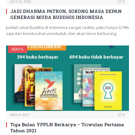
JULY 22, 2022
0
JADI DHARMA PATRON, SOKONG MASA DEPAN
GENERASI MUDA BUDDHIS INDONESIA
Jumlah umat Buddha di Indonesia sangat sedikit, yaitu hanya 0,74%
saja dari keseluruhan penduduk, dan akan terus berkurang
BERITA
MAY 4, 2021
0
Tiga Bulan YPPLN Berkarya – Triwulan Pertama
Tahun 2021