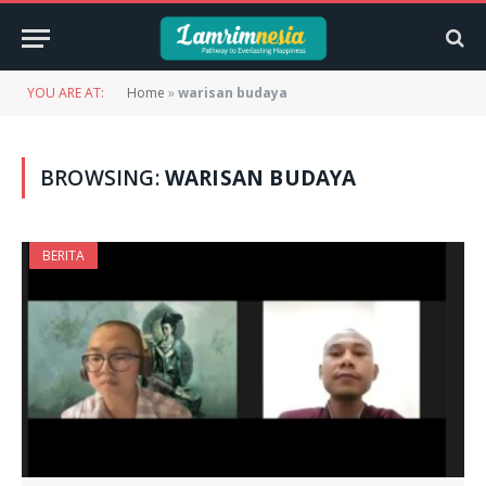
YOU ARE AT:
Home
»
warisan budaya
BROWSING:
WARISAN BUDAYA
BERITA