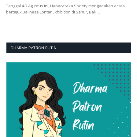
Tanggal 4-7 Agustus ini, Hanacaraka Society mengadakan acara
bertajuk Balinese Lontar Exhibition di Sanur, Bali.…
DHARMA PATRON RUTIN