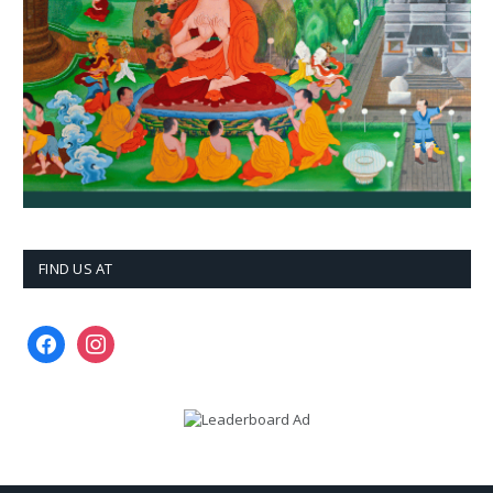
FIND US AT
facebook
instagram