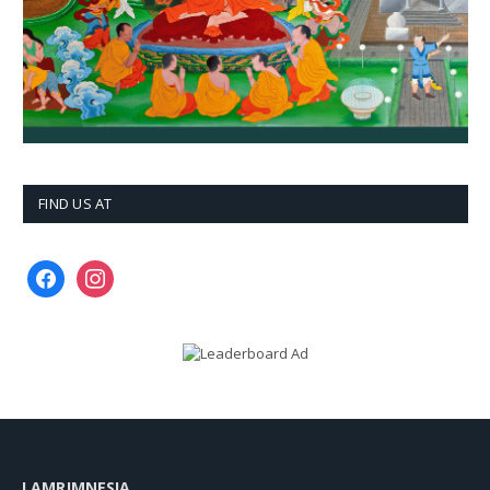
FIND US AT
facebook
instagram
LAMRIMNESIA