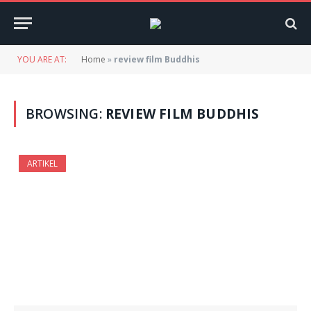
YOU ARE AT:
Home
»
review film Buddhis
BROWSING:
REVIEW FILM BUDDHIS
ARTIKEL