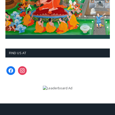
FIND US AT
facebook
instagram