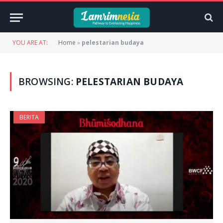
YOU ARE AT:
Home
»
pelestarian budaya
BROWSING:
PELESTARIAN BUDAYA
BERITA