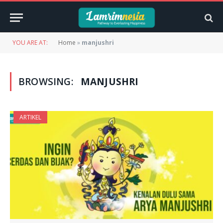
YOU ARE AT:
Home
»
manjushri
BROWSING:
MANJUSHRI
ARTIKEL