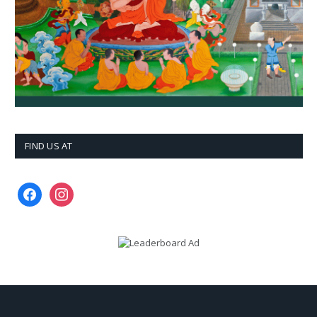
FIND US AT
facebook
instagram