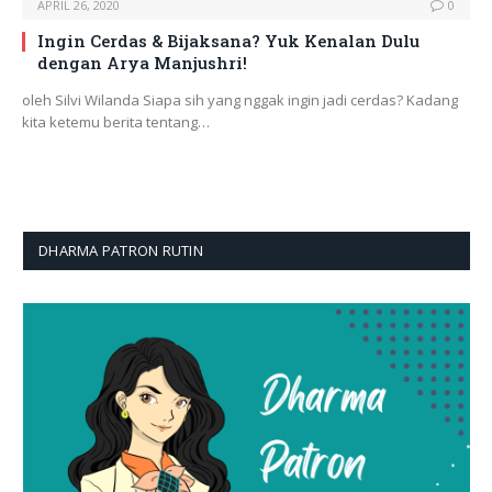
APRIL 26, 2020
0
Ingin Cerdas & Bijaksana? Yuk Kenalan Dulu
dengan Arya Manjushri!
oleh Silvi Wilanda Siapa sih yang nggak ingin jadi cerdas? Kadang
kita ketemu berita tentang…
DHARMA PATRON RUTIN