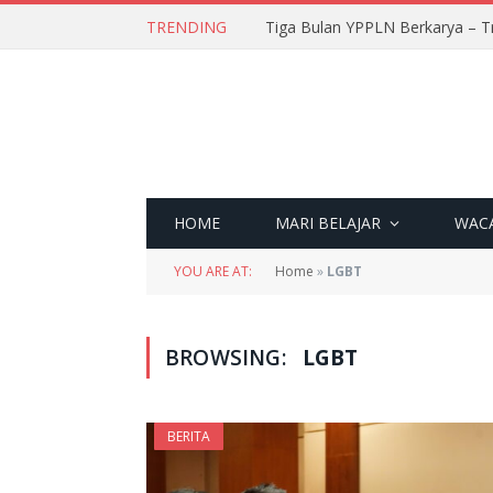
TRENDING
Tiga Bulan YPPLN Berkarya – T
HOME
MARI BELAJAR
WAC
YOU ARE AT:
Home
»
LGBT
BROWSING:
LGBT
BERITA