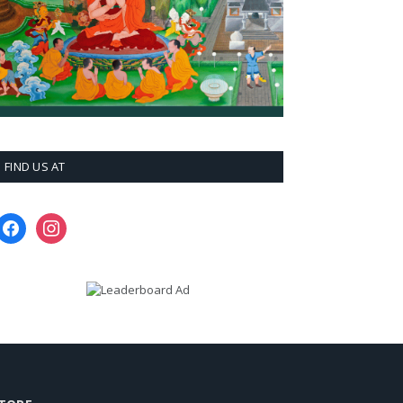
FIND US AT
facebook
instagram