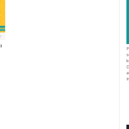
0
i
P
s
k
D
a
I