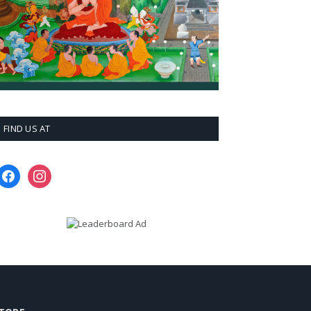
FIND US AT
facebook
instagram