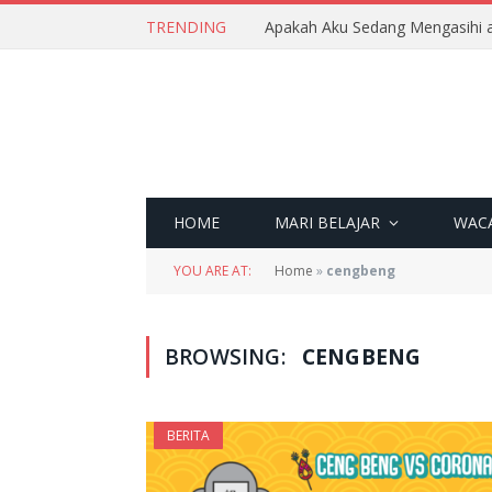
TRENDING
Apakah Aku Sedang Mengasihi a
HOME
MARI BELAJAR
WAC
YOU ARE AT:
Home
»
cengbeng
BROWSING:
CENGBENG
BERITA