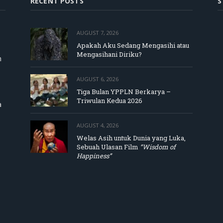
RECENT POSTS
S
AUGUST 7, 2026
Apakah Aku Sedang Mengasihi atau
Mengasihani Diriku?
m
AUGUST 6, 2026
Tiga Bulan YPPLN Berkarya –
Triwulan Kedua 2026
a
AUGUST 4, 2026
Welas Asih untuk Dunia yang Luka,
Sebuah Ulasan Film
“Wisdom of
Happiness”