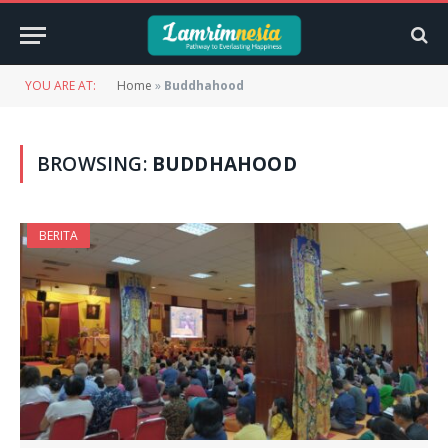
YOU ARE AT:
Home
»
Buddhahood
BROWSING:
BUDDHAHOOD
BERITA