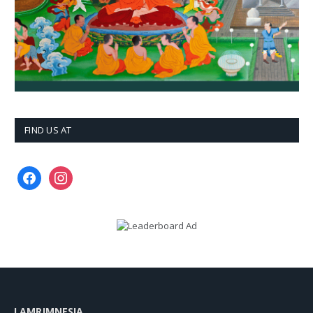
FIND US AT
facebook
instagram
LAMRIMNESIA