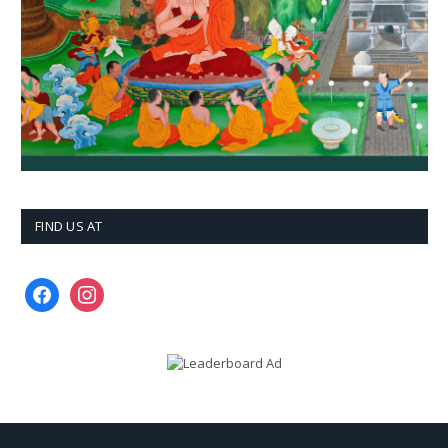
FIND US AT
facebook
instagram