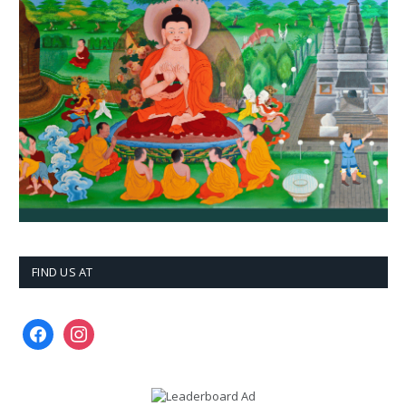
FIND US AT
facebook
instagram