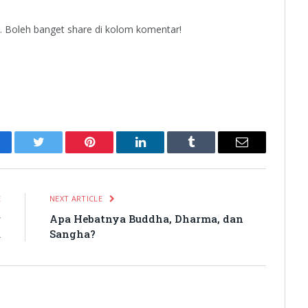
… Boleh banget share di kolom komentar!
cebook
Twitter
Pinterest
LinkedIn
Tumblr
Email
E
NEXT ARTICLE
r
Apa Hebatnya Buddha, Dharma, dan
a
Sangha?