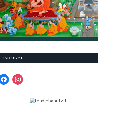
FIND US AT
facebook
instagram