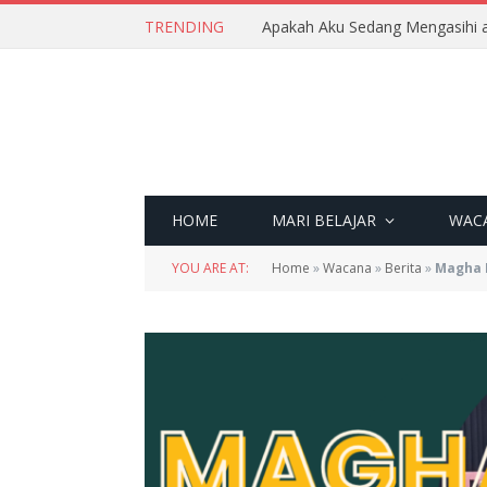
TRENDING
Apakah Aku Sedang Mengasihi a
HOME
MARI BELAJAR
WAC
YOU ARE AT:
Home
»
Wacana
»
Berita
»
Magha 