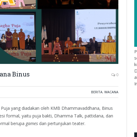
P
s
k
D
ana Binus
0
a
I
BERITA
,
WACANA
 Puja yang diadakan oleh KMB Dhammavaddhana, Binus
esi formal, yaitu puja bakti, Dhamma Talk, pattidana, dan
formal berupa
games
dan pertunjukan teater.