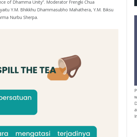
nce of Dhamma Unity”. Moderator Frengki Chua
yaitu Y.M. Bhikkhu Dhammasubho Mahathera, Y.M. Biksu
arma Nurbu Sherpa.
P
w
D
a
I