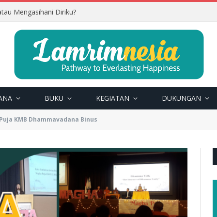
tau Mengasihani Diriku?
ANA
BUKU
KEGIATAN
DUKUNGAN
Puja KMB Dhammavadana Binus