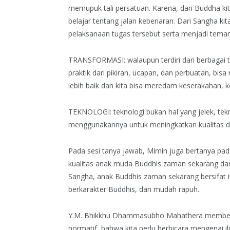
memupuk tali persatuan. Karena, dari Buddha kita
belajar tentang jalan kebenaran. Dari Sangha k
pelaksanaan tugas tersebut serta menjadi teman 
TRANSFORMASI: walaupun terdiri dari berbagai tr
praktik dari pikiran, ucapan, dan perbuatan, bisa
lebih baik dan kita bisa meredam keserakahan, 
TEKNOLOGI: teknologi bukan hal yang jelek, tekn
menggunakannya untuk meningkatkan kualitas di
Pada sesi tanya jawab, Mimin juga bertanya pa
kualitas anak muda Buddhis zaman sekarang da
Sangha, anak Buddhis zaman sekarang bersifat in
berkarakter Buddhis, dan mudah rapuh.
Y.M. Bhikkhu Dhammasubho Mahathera memberika
normatif, bahwa kita perlu berbicara mengenai i