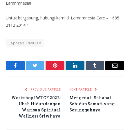
Lamrimnesia!
Untuk bergabung, hubungi kami di Lamrimnesia Care – +685
2112 2014 1
Laporan Triwulan
Facebook
Twitter
Pinterest
LinkedIn
Tumblr
Email
PREVIOUS ARTICLE
NEXT ARTICLE
Workshop IWTCF 2022:
Mengenali Sahabat
Ubah Hidup dengan
Sehidup Semati yang
Warisan Spiritual
Sesungguhnya
Wellness Sriwijaya