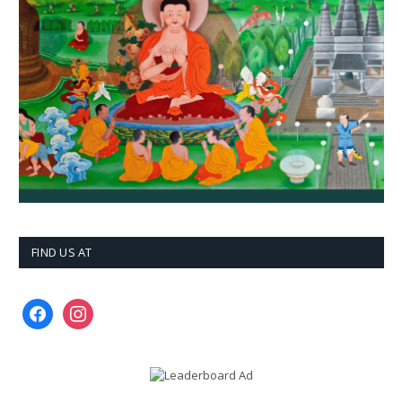
FIND US AT
facebook
instagram