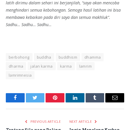
latih dirimu dalam sehari ini berjanjilah, “saya akan mencoba
menghindari semua kebohongan. Semoga hasil latihan ini bisa
membawa kebaikan pada diri saya dan semua makhluk”.
Sadhu… Sadhu… Sadhu…
berbohong
buddha
buddhism
dhamma
dharma
jalan karma
karma
lamrim
lamrimnesia
Facebook
Twitter
Pinterest
LinkedIn
Tumblr
Email
PREVIOUS ARTICLE
NEXT ARTICLE
Tentang Sila yang Paling
Ingin Menolong Korban