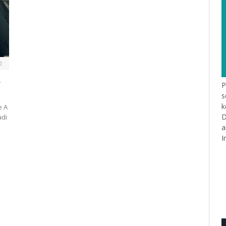
0
u
P
s
k
e A
D
adi
a
I