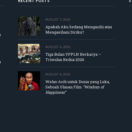
RECENT POSTS
S
AUGUST 7, 2026
Apakah Aku Sedang Mengasihi atau
Mengasihani Diriku?
m
AUGUST 6, 2026
Tiga Bulan YPPLN Berkarya –
Triwulan Kedua 2026
a
AUGUST 4, 2026
Welas Asih untuk Dunia yang Luka,
Sebuah Ulasan Film
“Wisdom of
Happiness”