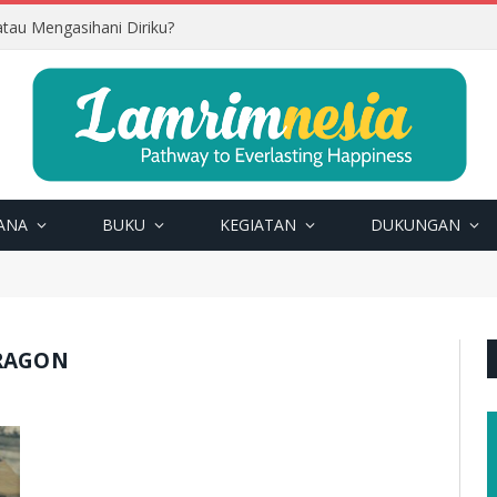
tau Mengasihani Diriku?
ANA
BUKU
KEGIATAN
DUKUNGAN
DRAGON