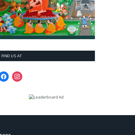
FIND US AT
facebook
instagram