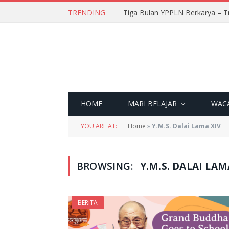
TRENDING
Tiga Bulan YPPLN Berkarya – T
HOME
MARI BELAJAR
WAC
YOU ARE AT:
Home
»
Y.M.S. Dalai Lama XIV
BROWSING:
Y.M.S. DALAI LAM
BERITA