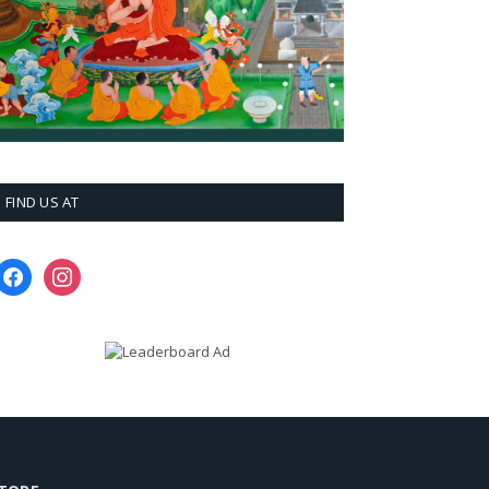
FIND US AT
facebook
instagram